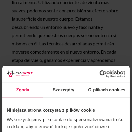
literalmente. Utilizando corrientes de viento más
suaves, podemos sentir con precisión su efecto sobre
la superficie de nuestro cuerpo. Estamos
descubriendo un entorno nuevo y fascinante y
permitiendo que nuestros cuerpos se encuentren a sí
mismos en él. Las técnicas desarrolladas permitirán
moverse cómodamente en el nuevo entorno. En cada
etapa del vuelo, ganamos experiencia y aprendemos
cosas nuevas. Merece la pena dedicar tiempo a
entender cómo dirigir el cuerpo en la nueva posición.
No cabe duda de que estas actividades tienen interés
Zgoda
Szczegóły
O plikach cookies
para todos.
Durante el taller, hay tres participantes y un
Niniejsza strona korzysta z plików cookie
instructor en el túnel. Esto nos permite volar más
Wykorzystujemy pliki cookie do spersonalizowania treści
por menos.
i reklam, aby oferować funkcje społecznościowe i