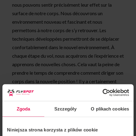
nous pouvons sentir précisément leur effet sur la
surface de notre corps. Nous découvrons un
environnement nouveau et fascinant et nous
permettons à notre corps de s’y retrouver. Les
techniques développées permettront de se déplacer
confortablement dans le nouvel environnement. À
chaque étape du vol, nous acquérons de l’expérience et
apprenons de nouvelles choses. Cela vaut la peine de
prendre le temps de comprendre comment diriger son
corps dans la nouvelle position ! Il y a certainement
quelque chose d’intéressant pour tout le monde dans
ces activités.
Zgoda
Szczegóły
O plikach cookies
Pendant l’atelier, il y a trois participants et un
instructeur dans le tunnel. Cela nous permet de
voler plus pour moins cher !
Niniejsza strona korzysta z plików cookie