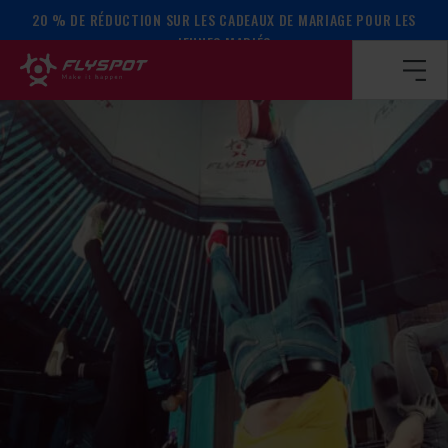
20 % DE RÉDUCTION SUR LES CADEAUX DE MARIAGE POUR LES
Page d’accueil
/
Calendrier des événements
/
ATELIER SUR 
JEUNES MARIÉS