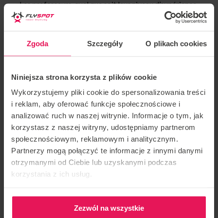
Les professeurs, quel que soit leur niveau d’expérience,
sont les bienvenus.
Coaching dynamique et statique. Toutes les sessions
Zgoda
Szczegóły
O plikach cookies
commencent par une préparation physique et mentale
afin de tirer le meilleur parti du temps passé dans les
Niniejsza strona korzysta z plików cookie
airs. Certains camps sont également consacrés à
Wykorzystujemy pliki cookie do spersonalizowania treści
l’aspect mental du vol. Le coaching se déroule en 2
i reklam, aby oferować funkcje społecznościowe i
langues : anglais ou français.
analizować ruch w naszej witrynie. Informacje o tym, jak
korzystasz z naszej witryny, udostępniamy partnerom
Si vous souhaitez rejoindre son camp, écrivez-lui :
społecznościowym, reklamowym i analitycznym.
Partnerzy mogą połączyć te informacje z innymi danymi
Courriel :
aam.renard@gmail.com
otrzymanymi od Ciebie lub uzyskanymi podczas
korzystania z ich usług.
WhatsApp : 0033786357346
Zezwól na wszystkie