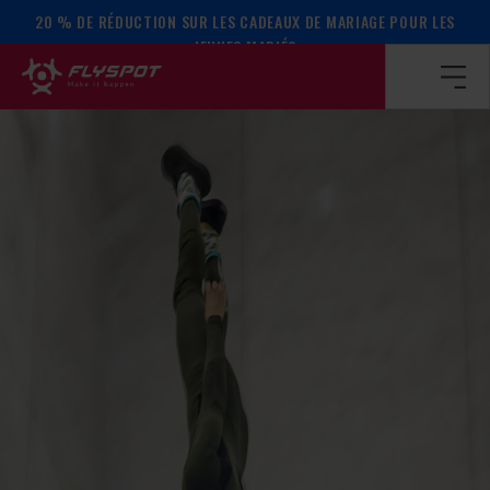
20 % DE RÉDUCTION SUR LES CADEAUX DE MARIAGE POUR LES
Page d’accueil
/
Calendrier des événements
/
Camp Mac Sam
JEUNES MARIÉS