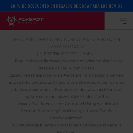
20 % DE DESCUENTO EN REGALOS DE BODA PARA LOS NOVIOS
Página de inicio
/
Normativa
/
normativa
NORMATIVA
REGULAMIN ŚWIADCZENIA USŁUG PRZEZ AEROTUNEL
I. ZASADY OGÓLNE
§ 1. PRZEDMIOT REGULAMINU
1. Regulamin określa zasady związane ze świadczeniem Usług
przez Aerotunel, w tym określa:
i. zasady rejestracji w Serwisie Aerotunel i prowadzenia Serwisu;
ii. zasady korzystania ze Sklepu Internetowego, w tym warunki
składania Zamówień na Produkty, ich dostarczania Klientowi,
zapłaty ceny sprzedaży takich Produktów itp.;
iii. zasady świadczenia przez Aerotunel Usług w obiektach
Aerotunel, w szczególności usług lotów w Tunelu
aerodynamicznym;
iv. uprawnienia Klienta do odstąpienia od Umowy zawartej z
Aerotunel;