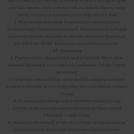
korzystniejsza dla Klienta). Informacje o cenach dostępne są na
stronach Serwisu bądź w recepcji lub, na żądanie Klienta, mogą
zostać wysłane na wskazany przez niego adres e-mail.
7. W przypadku dokonania Rezerwacji przy wykorzystaniu
Kredytów bądź Pakietów minutowych, Klientowi nie przysługuje
prawo odstąpienia od umowy w zakresie dokonanej Rezerwacji,
zgodnie z art. 38 pkt. 12 Ustawy o prawach konsumenta.
§ 9. Rezerwacja
1. Poprzez wybór odpowiednich opcji w Serwisie Klient może
dokonać Rezerwacji, w szczególności wybierając Usługę i termin
jej realizacji.
2. Dokonując wyboru Usługi należy zwrócić uwagę na szczegóły
podane w Serwisie, w m.in. liczbę minut lotu oraz miejsce realizacji
Usługi.
3. Po zaznaczeniu danego pola z terminem realizacji Usługi
(jeszcze przed zaakceptowaniem Rezerwacji) Klient uzyska
informację o cenie Usługi.
4. Akceptacja Rezerwacji, w tym ceny Usługi, następuje poprzez
zaznaczenie pola „Rezerwuję” lub innego równoznacznego.