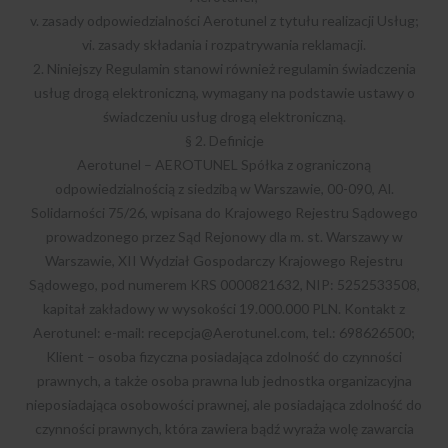
v. zasady odpowiedzialności Aerotunel z tytułu realizacji Usług;
vi. zasady składania i rozpatrywania reklamacji.
2. Niniejszy Regulamin stanowi również regulamin świadczenia
usług drogą elektroniczną, wymagany na podstawie ustawy o
świadczeniu usług drogą elektroniczną.
§ 2. Definicje
Aerotunel – AEROTUNEL Spółka z ograniczoną
odpowiedzialnością z siedzibą w Warszawie, 00-090, Al.
Solidarności 75/26, wpisana do Krajowego Rejestru Sądowego
prowadzonego przez Sąd Rejonowy dla m. st. Warszawy w
Warszawie, XII Wydział Gospodarczy Krajowego Rejestru
Sądowego, pod numerem KRS 0000821632, NIP: 5252533508,
kapitał zakładowy w wysokości 19.000.000 PLN. Kontakt z
Aerotunel: e-mail:
recepcja@Aerotunel.com
, tel.: 698626500;
Klient – osoba fizyczna posiadająca zdolność do czynności
prawnych, a także osoba prawna lub jednostka organizacyjna
nieposiadająca osobowości prawnej, ale posiadająca zdolność do
czynności prawnych, która zawiera bądź wyraża wolę zawarcia