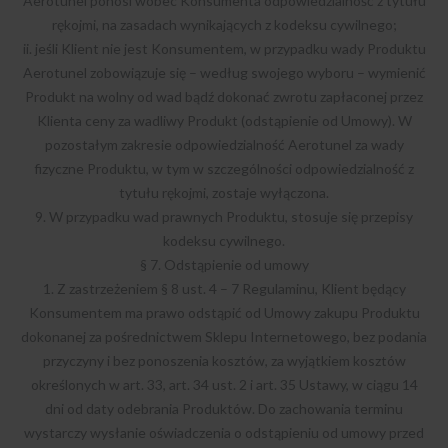
Aerotunel ponosi wobec Konsumenta odpowiedzialność z tytułu
rękojmi, na zasadach wynikających z kodeksu cywilnego;
ii. jeśli Klient nie jest Konsumentem, w przypadku wady Produktu
Aerotunel zobowiązuje się – według swojego wyboru – wymienić
Produkt na wolny od wad bądź dokonać zwrotu zapłaconej przez
Klienta ceny za wadliwy Produkt (odstąpienie od Umowy). W
pozostałym zakresie odpowiedzialność Aerotunel za wady
fizyczne Produktu, w tym w szczególności odpowiedzialność z
tytułu rękojmi, zostaje wyłączona.
9. W przypadku wad prawnych Produktu, stosuje się przepisy
kodeksu cywilnego.
§ 7. Odstąpienie od umowy
1. Z zastrzeżeniem § 8 ust. 4 – 7 Regulaminu, Klient będący
Konsumentem ma prawo odstąpić od Umowy zakupu Produktu
dokonanej za pośrednictwem Sklepu Internetowego, bez podania
przyczyny i bez ponoszenia kosztów, za wyjątkiem kosztów
określonych w art. 33, art. 34 ust. 2 i art. 35 Ustawy, w ciągu 14
dni od daty odebrania Produktów. Do zachowania terminu
wystarczy wysłanie oświadczenia o odstąpieniu od umowy przed