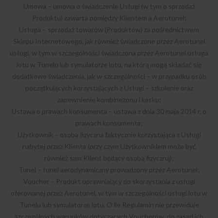
Umowa – umowa o świadczenie Usługi (w tym o sprzedaż
Produktu) zawarta pomiędzy Klientem a Aerotunel;
Usługa – sprzedaż towarów (Produktów) za pośrednictwem
Sklepu Internetowego, jak również świadczone przez Aerotunel
usługi, w tym w szczególności świadczona przez Aerotunel usługa
lotu w Tunelu lub symulatorze lotu, na którą mogą składać się
dodatkowe świadczenia, jak w szczególności – w przypadku osób
początkujących korzystających z Usługi – szkolenie oraz
zapewnienie kombinezonu i kasku;
Ustawa o prawach konsumenta – ustawa z dnia 30 maja 2014 r. o
prawach konsumenta;
Użytkownik – osoba fizyczna faktycznie korzystająca z Usługi
nabytej przez Klienta (przy czym Użytkownikiem może być
również sam Klient będący osobą fizyczną);
Tunel – tunel aerodynamiczny prowadzony przez Aerotunel;
Voucher – Produkt uprawniający do skorzystania z usługi
oferowanej przez Aerotunel, w tym w szczególności usługi lotu w
Tunelu lub symulatorze lotu. O ile Regulamin nie przewiduje
szczególnych warunków dotyczących Voucherów, do zasad ich