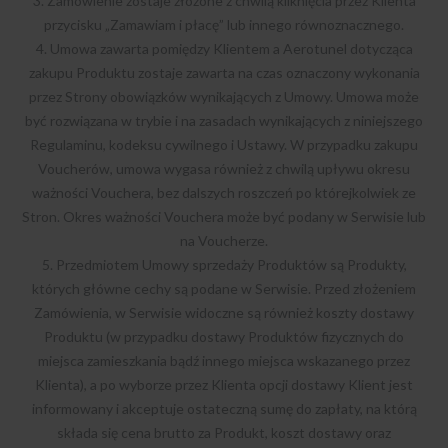
3. Zamówienie zostaje złożone z chwilą kliknięcia przez Klienta
przycisku „Zamawiam i płacę” lub innego równoznacznego.
4. Umowa zawarta pomiędzy Klientem a Aerotunel dotycząca
zakupu Produktu zostaje zawarta na czas oznaczony wykonania
przez Strony obowiązków wynikających z Umowy. Umowa może
być rozwiązana w trybie i na zasadach wynikających z niniejszego
Regulaminu, kodeksu cywilnego i Ustawy. W przypadku zakupu
Voucherów, umowa wygasa również z chwilą upływu okresu
ważności Vouchera, bez dalszych roszczeń po którejkolwiek ze
Stron. Okres ważności Vouchera może być podany w Serwisie lub
na Voucherze.
5. Przedmiotem Umowy sprzedaży Produktów są Produkty,
których główne cechy są podane w Serwisie. Przed złożeniem
Zamówienia, w Serwisie widoczne są również koszty dostawy
Produktu (w przypadku dostawy Produktów fizycznych do
miejsca zamieszkania bądź innego miejsca wskazanego przez
Klienta), a po wyborze przez Klienta opcji dostawy Klient jest
informowany i akceptuje ostateczną sumę do zapłaty, na którą
składa się cena brutto za Produkt, koszt dostawy oraz