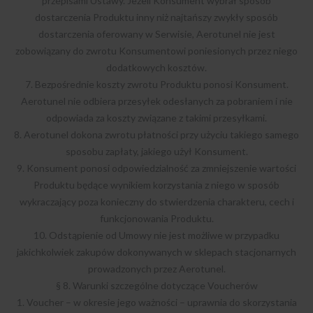
przepisami Ustawy. Jeżeli Konsument wybrał sposób
dostarczenia Produktu inny niż najtańszy zwykły sposób
dostarczenia oferowany w Serwisie, Aerotunel nie jest
zobowiązany do zwrotu Konsumentowi poniesionych przez niego
dodatkowych kosztów.
7. Bezpośrednie koszty zwrotu Produktu ponosi Konsument.
Aerotunel nie odbiera przesyłek odesłanych za pobraniem i nie
odpowiada za koszty związane z takimi przesyłkami.
8. Aerotunel dokona zwrotu płatności przy użyciu takiego samego
sposobu zapłaty, jakiego użył Konsument.
9. Konsument ponosi odpowiedzialność za zmniejszenie wartości
Produktu będące wynikiem korzystania z niego w sposób
wykraczający poza konieczny do stwierdzenia charakteru, cech i
funkcjonowania Produktu.
10. Odstąpienie od Umowy nie jest możliwe w przypadku
jakichkolwiek zakupów dokonywanych w sklepach stacjonarnych
prowadzonych przez Aerotunel.
§ 8. Warunki szczególne dotyczące Voucherów
1. Voucher – w okresie jego ważności – uprawnia do skorzystania