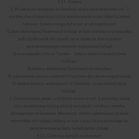
§ 11. Zmiany
1. W zakresie opisanym w Serwisie oraz z zastrzeżeniem ust. 2
poniżej, Aerotunel dopuszcza dokonywanie przez Klienta zmian
Umowy. Zmiany mogą dotyczyć w szczególności:
1) daty dokonanej Rezerwacji Usługi, w tym również w przypadku,
jeśli Użytkownik nie stawił się w obiekcie Aerotunel w
zarezerwowanym terminie wykonania Usługi;
2) w przypadku lotu w Tunelu – zmiany miejsca świadczenia
Usługi;
3) zmiany dokonanej Rezerwacji na Voucher;
4) odnowienia okresu ważności Vouchera (po dacie wygaśnięcia);
5) zmiany innych, wskazanych w Serwisie, zasad świadczenia
Usługi.
2. Dokonywanie zmian, o których mowa w ust. 1 powyżej, wiąże
się z dodatkową opłatą, której wysokość wynika z cennika
dostępnego w Serwisie. Wysokość opłaty zależna jest przede
wszystkim od rodzaju zmiany, w tym czasu, który pozostaje do
zarezerwowanej daty świadczenia Usługi.
§ 12. Ochrona danych osobowych