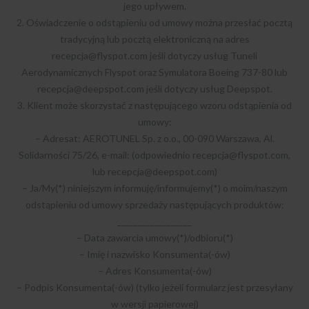
jego upływem.
2. Oświadczenie o odstąpieniu od umowy można przesłać pocztą
tradycyjną lub pocztą elektroniczną na adres
recepcja@flyspot.com
jeśli dotyczy usług Tuneli
Aerodynamicznych Flyspot oraz Symulatora Boeing 737-80 lub
recepcja@deepspot.com
jeśli dotyczy usług Deepspot.
3. Klient może skorzystać z następującego wzoru odstąpienia od
umowy:
– Adresat: AEROTUNEL Sp. z o.o., 00-090 Warszawa, Al.
Solidarności 75/26, e-mail: (odpowiednio
recepcja@flyspot.com
,
lub
recepcja@deepspot.com
)
– Ja/My(*) niniejszym informuję/informujemy(*) o moim/naszym
odstąpieniu od umowy sprzedaży następujących produktów:
__________________
– Data zawarcia umowy(*)/odbioru(*)
– Imię i nazwisko Konsumenta(-ów)
– Adres Konsumenta(-ów)
– Podpis Konsumenta(-ów) (tylko jeżeli formularz jest przesyłany
w wersji papierowej)