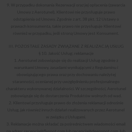
9. W przypadku dokonania Rezerwacji oraz jej opłacenia (zawarcia
Umowy z Aerotunel), Klientowi nie przysługuje prawo
odstąpienia od Umowy. Zgodnie z art. 38 pkt. 12 Ustawy o
prawach konsumenta, takie prawo nie przysługuje Klientowi
również w przypadku, jeśli stroną Umowy jest Konsument.
III. POZOSTAŁE ZASADY ZWIĄZANE Z REALIZACJĄ USŁUG
§ 10. Jakość Usług; reklamacje
1. Aerotunel zobowiązuje się do realizacji Usług zgodnie z
warunkami Umowy, zasadami wynikającymi z Regulaminu i
obowiązującego prawa oraz przy dochowaniu należytej
staranności, ocenianej przy uwzględnieniu profesjonalnego
charakteru wykonywanej działalności. W szczególności, Aerotunel
zobowiązuje się do dostarczenia Produktów wolnych od wad.
2. Klientowi przysługuje prawo do złożenia reklamacji odnośnie
Usług, jak również innych działań realizowanych przez Aerotunel
w związku z Usługami.
3. Reklamacje można składać za pośrednictwem wiadomości email
na adres:
recepcja@flyspot.com
lub
recepcja@deepspot.com
, lub