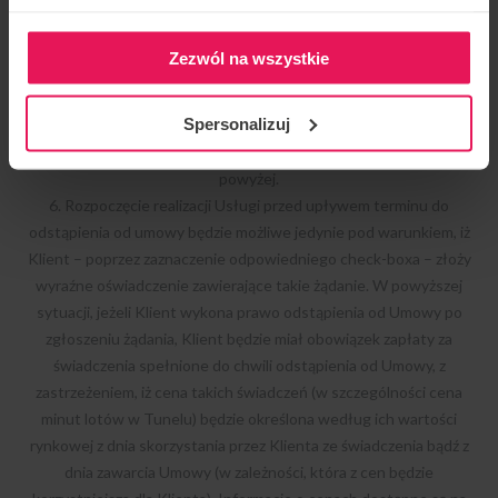
przypadku, jeśli stroną umowy jest Konsument.
5. Z zastrzeżeniem ust. 6 i 7 poniżej, Klient ma prawo odstąpić od
Zezwól na wszystkie
Umowy zakupu Usługi, nabytej w ramach Kredytów lub Pakietów
minutowych, bez podania przyczyny i bez ponoszenia kosztów, w
Spersonalizuj
ciągu 14 dni od daty zawarcia umowy. Do złożenia oświadczenia
znajdują odpowiednie zastosowanie zasady opisane w § 7
powyżej.
6. Rozpoczęcie realizacji Usługi przed upływem terminu do
odstąpienia od umowy będzie możliwe jedynie pod warunkiem, iż
Klient – poprzez zaznaczenie odpowiedniego check-boxa – złoży
wyraźne oświadczenie zawierające takie żądanie. W powyższej
sytuacji, jeżeli Klient wykona prawo odstąpienia od Umowy po
zgłoszeniu żądania, Klient będzie miał obowiązek zapłaty za
świadczenia spełnione do chwili odstąpienia od Umowy, z
zastrzeżeniem, iż cena takich świadczeń (w szczególności cena
minut lotów w Tunelu) będzie określona według ich wartości
rynkowej z dnia skorzystania przez Klienta ze świadczenia bądź z
dnia zawarcia Umowy (w zależności, która z cen będzie