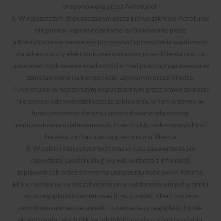
proponowaną przez Aerotunel.
6. W najszerszym dopuszczalnym przez prawo zakresie Aerotunel
nie ponosi odpowiedzialności za blokowanie przez
administratorów serwerów pocztowych przesyłania wiadomości
na adres poczty elektronicznej wskazany przez Klienta oraz za
usuwanie i blokowanie wiadomości e-mail przez oprogramowanie
zainstalowane na komputerze używanym przez Klienta.
7. Aerotunel w najszerszym dopuszczalnym przez prawo zakresie
nie ponosi odpowiedzialności za zakłócenia, w tym przerwy, w
funkcjonowaniu Serwisu spowodowane siłą wyższą,
niedozwolonym działaniem osób trzecich lub niekompatybilność
Serwisu z infrastrukturą techniczną Klienta.
8. W celach statystycznych oraz w celu zapewnienia jak
najwyższej jakości usług Serwis korzysta z informacji
zapisywanych przez serwer na urządzeniu końcowym Klienta,
które następnie są odczytywane przy każdorazowym połączeniu
się przeglądarki internetowej (tzw. cookie). Klient może w
dowolnym momencie zmienić ustawienia przeglądarki, by nie
akceptowała takich plików lub informowała o ich przesyłaniu.