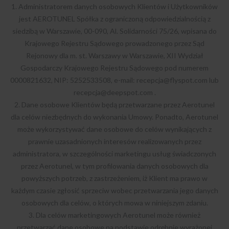
1. Administratorem danych osobowych Klientów i Użytkowników
jest AEROTUNEL Spółka z ograniczoną odpowiedzialnością z
siedzibą w Warszawie, 00-090, Al. Solidarności 75/26, wpisana do
Krajowego Rejestru Sądowego prowadzonego przez Sąd
Rejonowy dla m. st. Warszawy w Warszawie, XII Wydział
Gospodarczy Krajowego Rejestru Sądowego pod numerem
0000821632, NIP: 5252533508, e-mail:
recepcja@flyspot.com
lub
recepcja@deepspot.com
.
2. Dane osobowe Klientów będą przetwarzane przez Aerotunel
dla celów niezbędnych do wykonania Umowy. Ponadto, Aerotunel
może wykorzystywać dane osobowe do celów wynikających z
prawnie uzasadnionych interesów realizowanych przez
administratora, w szczególności marketingu usług świadczonych
przez Aerotunel, w tym profilowania danych osobowych dla
powyższych potrzeb, z zastrzeżeniem, iż Klient ma prawo w
każdym czasie zgłosić sprzeciw wobec przetwarzania jego danych
osobowych dla celów, o których mowa w niniejszym zdaniu.
3. Dla celów marketingowych Aerotunel może również
przetwarzać dane osobowe na podstawie odrębnie wyrażonej