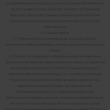
przeglądarką internetową (typu Internet Explorer, Mozilla Firefox,
Opera, Google Chrome, Safari itp.). Ponadto, do dokonania
Rejestracji, Rezerwacji i zawarcia Umowy za pośrednictwem
Serwisu konieczne jest posiadanie aktywnego konta poczty
elektronicznej.
§ 4. Zasady ogólne
1. Podane w Serwisie informacje nie stanowią oferty w
rozumieniu kodeksu cywilnego, a jedynie zaproszenie do zawarcia
Umowy.
2. Płatność za Usługę jest możliwa przy użyciu dostępnych w
Serwisie metod płatności elektronicznych, w tym w szczególności
za pośrednictwem serwisu DOTPAY. Usługa płatnicza jest
oferowana Klientowi przez Dotpay S.A. z siedzibą w Krakowie.
Przed dokonaniem płatności Klient powinien zapoznać się z
regulaminem płatności Dotpay i go zaakceptować.
3. Dokonanie płatności za Usługę za pośrednictwem
elektronicznych kanałów płatności zostanie potwierdzone przez
Aerotunel w drodze przesłania Klientowi wiadomości e-mail.
4. Ceny Usług wskazane w Serwisie zawierają podatek VAT lub są