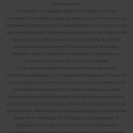
zastosowanie.
10. Ponadto, w przypadku nabycia Usługi lotu w Tunelu,
wizerunek Użytkownika zostaje utrwalony przez Aerotunel w celu
umożliwienia Użytkownikowi uzyskania filmów z lotu, które zostają
wysłane na życzenie Użytkownika na wskazany przez niego e-mail
lub mogą zostać skopiowane przez Użytkownika w obiekcie
Aerotunel na wybrany przez Użytkownika nośnik pamięci.
Materiały video z utrwalonym wizerunkiem Użytkownika są
kasowane po upływie [●] od dnia ich nagrania.
11. Na terenie obiektów Aerotunel funkcjonuje system
monitoringu wizyjnego, w celu zapewnienia bezpieczeństwa osób
przebywających na terenie obiektu, a także ochrony mienia tych
osób i mienia Aerotunel. Dane osobowe zebrane w wyniku
zastosowania monitoringu mogą być przekazywane podmiotom
uprawnionym na mocy przepisów prawa do uzyskania dostępu do
takich danych. Administrator przechowuje nagrania z monitoringu
przez okres nie dłuższy niż 3 miesiące, z zastrzeżeniem, iż
nagrania, które mogą stanowić dowód w postępowaniu
prowadzonym na podstawie prawa, mogą być przechowywane