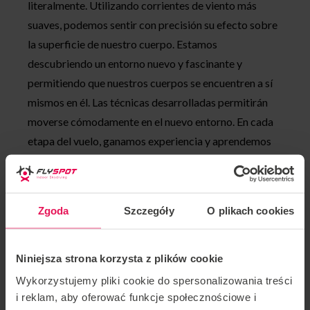
literalmente. Utilizando corrientes de viento más
suaves, podemos sentir con precisión su efecto sobre
la superficie de nuestro cuerpo. Estamos
descubriendo un entorno nuevo y fascinante y
permitiendo que nuestros cuerpos se encuentren a sí
mismos en él. Las técnicas desarrolladas permitirán
moverse cómodamente en el nuevo entorno. En cada
etapa del vuelo, ganamos experiencia y aprendemos
cosas nuevas. Merece la pena dedicar tiempo a
entender cómo dirigir el cuerpo en la nueva posición.
No cabe duda de que estas actividades tienen interés
Zgoda
Szczegóły
O plikach cookies
para todos.
Durante el taller, hay tres participantes y un
Niniejsza strona korzysta z plików cookie
instructor en el túnel. Esto nos permite volar más
Wykorzystujemy pliki cookie do spersonalizowania treści
por menos.
i reklam, aby oferować funkcje społecznościowe i