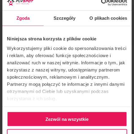
Radek Meduna
ESTILO DE ENTRENAMIENTO
Zgoda
Szczegóły
O plikach cookies
Belly, Static, Dynamic
Niniejsza strona korzysta z plików cookie
Wykorzystujemy pliki cookie do spersonalizowania treści
i reklam, aby oferować funkcje społecznościowe i
analizować ruch w naszej witrynie. Informacje o tym, jak
Entrenador: Radek Meduna
korzystasz z naszej witryny, udostępniamy partnerom
społecznościowym, reklamowym i analitycznym.
Ubicación: Flyspot Wroclaw
Partnerzy mogą połączyć te informacje z innymi danymi
otrzymanymi od Ciebie lub uzyskanymi podczas
Fecha:
23-25.06.2023
korzystania z ich usług.
Campamento organizado por el entrenador Radek
Meduna en Flyspot Wrocław. Si está interesado en
Zezwól na wszystkie
participar en el campamento, envíenos un correo
electrónico a:
camps@flyspot.com