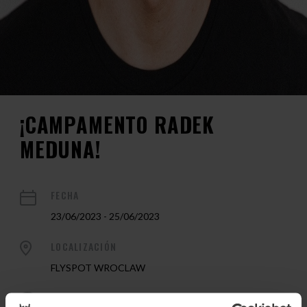
¡CAMPAMENTO RADEK
MEDUNA!
FECHA
23/06/2023 - 25/06/2023
LOCALIZACIÓN
FLYSPOT WROCLAW
ENTRENADOR