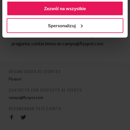
Zezwól na wszystkie
2013 Medalla de plata Knights of Prague, team: Mad
Ravens, Kategoria Dynamic 4way
Spersonalizuj
Si desea unirse al campamento o tiene alguna
pregunta, contáctenos en
camps@flyspot.com
ORGANIZADOR DE EVENTOS
Flyspot
CONTACTO CON RESPECTO AL EVENTO
camps@flyspot.com
RECOMENDAR ESTE EVENTO