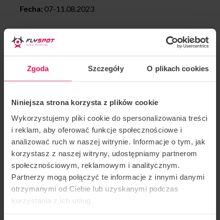
Fecha:
07-11.08.2023
Estilo de entrenamiento: freefly estático,
dinámico, vfs
Zgoda
Szczegóły
O plikach cookies
Los logros de Martin:
2018 medalla de oro en Sakura Cup, equipo: Flyspot
Niniejsza strona korzysta z plików cookie
Unlimited, Categoria Dynamic 2way
Wykorzystujemy pliki cookie do spersonalizowania treści
i reklam, aby oferować funkcje społecznościowe i
2017 medalla de plata FAI World Championship,
analizować ruch w naszej witrynie. Informacje o tym, jak
equipo: Mad Ravens, Categoria: Dynamic 4way
korzystasz z naszej witryny, udostępniamy partnerom
społecznościowym, reklamowym i analitycznym.
2016 medalla de bronce FAI World Cup, Kategoria:
Partnerzy mogą połączyć te informacje z innymi danymi
Freestyle
otrzymanymi od Ciebie lub uzyskanymi podczas
korzystania z ich usług.
2015 Medalla de oro White Nights, team: Mad
Ravens, Kategoria Dynamic 4way