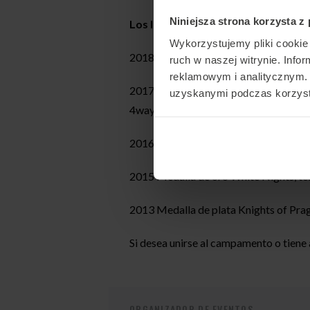
Niniejsza strona korzysta z
Los logros de Martin:
Wykorzystujemy pliki cookie 
2018 medalla de oro en Sakura Cup, e
ruch w naszej witrynie. Inf
reklamowym i analitycznym. 
2017 medalla de plata FAI World Cha
uzyskanymi podczas korzysta
4way
2016 medalla de bronce FAI World Cup
2015 Medalla de oro White Nights, t
2013 Medalla de plata Knights of Pr
Si desea unirse al campamento o tiene
ORGANIZADOR DE EVENTOS