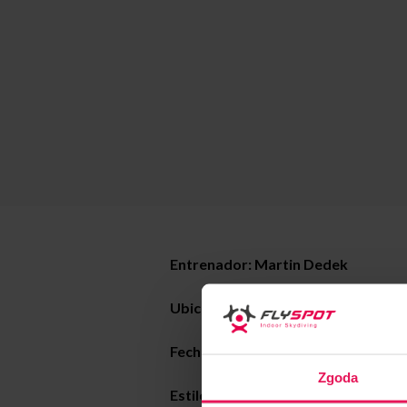
Entrenador: Martin Dedek
Ubicación: Flyspot Warsaw
Fecha:
22-26.08.2022
Zgoda
Estilo de entrenamiento: freefly es