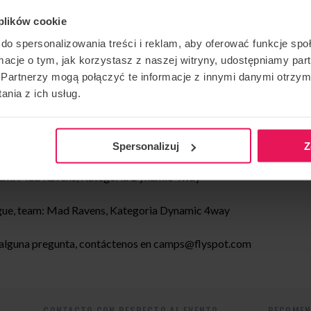
 plików cookie
do spersonalizowania treści i reklam, aby oferować funkcje sp
quipo: Flyspot Unlimited, Categoria Dynamic 2way
ormacje o tym, jak korzystasz z naszej witryny, udostępniamy p
Partnerzy mogą połączyć te informacje z innymi danymi otrzym
mpionship, equipo: Mad Ravens, Categoria: Dynamic
nia z ich usług.
, Kategoria: Freestyle
Spersonalizuj
Z
eam: Mad Ravens, Kategoria Dynamic 4way
ague, team: Mad Ravens, Kategoria Dynamic 4way
 alguna pregunta, contáctenos en
camps@flyspot.com
CONTACTO CON RESPECTO AL EVENTO
RECOMEN