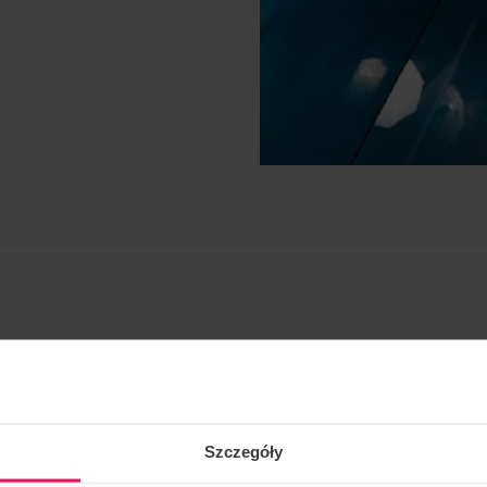
Szczegóły
tático, dinámico, vfs