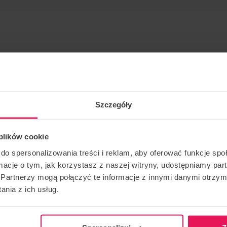
Szczegóły
dista desde hace muchos años.
 plików cookie
nel como en paracaidismo: IBA Nivel 4 Instructor/ Coach:
do spersonalizowania treści i reklam, aby oferować funkcje sp
ormacje o tym, jak korzystasz z naszej witryny, udostępniamy p
Partnerzy mogą połączyć te informacje z innymi danymi otrzym
pamento, envíanos un correo electrónico:
nia z ich usług.