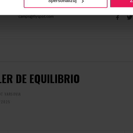
Spersonalizuj
Z
CONTACTO CON RESPECTO AL EVENTO
RECOMEN
camps@flyspot.com
LER DE EQUILIBRIO
OT VARSOVIA
/2025