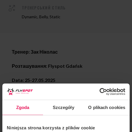
ТРЕНЕРСЬКИЙ СТИЛЬ
Dynamic, Belly, Static
Тренер: Зак Ніколас
Розташування: Flyspot Gdańsk
Data: 25-27.05.2025
Zapraszamy do dołączenia do campu coacha Zac
Zgoda
Szczegóły
O plikach cookies
Nicholas z UK.
Camp odbędzie się z naszym nowym tunelu w
Gdańsku!
Niniejsza strona korzysta z plików cookie