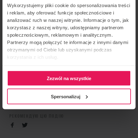
Zac specjalizuje się w dynamicznym lataniu, zarówno
Wykorzystujemy pliki cookie do spersonalizowania treści
przy niskiej prędkości, jak i w lataniu D2W przy
i reklam, aby oferować funkcje społecznościowe i
analizować ruch w naszej witrynie. Informacje o tym, jak
wysokiej prędkości. Był głównym trenerem w Ifly UK
korzystasz z naszej witryny, udostępniamy partnerom
i pracuje w tej branży od 2013 roku.
społecznościowym, reklamowym i analitycznym.
Jeśli jesteś zaineresowany lub masz jakieś pytania,
Partnerzy mogą połączyć te informacje z innymi danymi
napisz do nas:
camps@flyspot.cm
otrzymanymi od Ciebie lub uzyskanymi podczas
korzystania z ich usług.
ОРГАНІЗАТОР ЗАХОДУ
Zezwól na wszystkie
Flyspot
КОНТАКТ ЩОДО ПОДІЇ
Spersonalizuj
camps@flyspot.com
РЕКОМЕНДУЮ ЦЮ ПОДІЮ