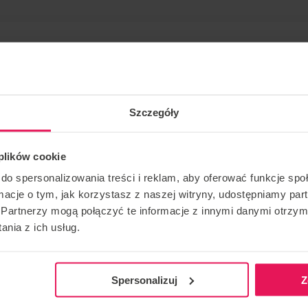
Szczegóły
 plików cookie
і просування. Якщо ви хочете приєднатися до цього
do spersonalizowania treści i reklam, aby oferować funkcje sp
удь ласка, зв’яжіться з нами за адресою
ormacje o tym, jak korzystasz z naszej witryny, udostępniamy p
Partnerzy mogą połączyć te informacje z innymi danymi otrzym
nia z ich usług.
КОНТАКТ ЩОДО ПОДІЇ
РЕКОМЕ
Spersonalizuj
Z
camps@flyspot.com