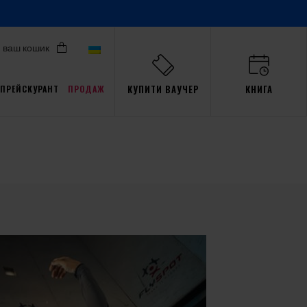
ваш кошик
КУПИТИ ВАУЧЕР
КНИГА
ПРЕЙСКУРАНТ
ПРОДАЖ
Акції для Pro
али
ав
пристрасть
Тренажер
Gdańsk
події