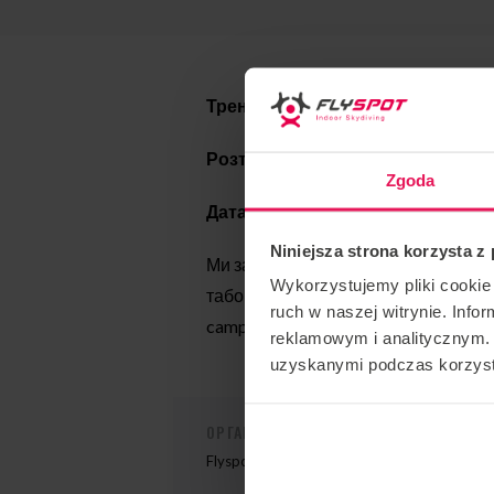
Тренер: Девід Феррера
Розташування: Flyspot Katowice
Zgoda
Дата: 04-05.07.2024
Niniejsza strona korzysta z
Ми запрошуємо Pro на кожному етап
Wykorzystujemy pliki cookie 
табору або маєте якісь запитання, б
ruch w naszej witrynie. Inf
camp@flyspot.com
reklamowym i analitycznym. 
uzyskanymi podczas korzysta
ОРГАНІЗАТОР ЗАХОДУ
Flyspot