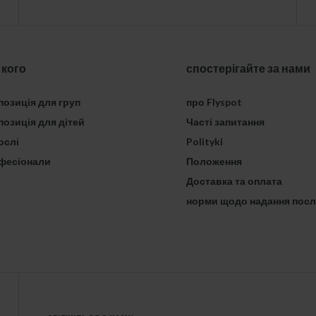
 кого
спостерігайте за нами
озиція для груп
про Flyspot
озиція для дітей
Часті запитання
ослі
Polityki
фесіонали
Положення
Доставка та оплата
норми щодо надання посл