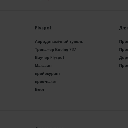
Flyspot
Для
Аеродинамічний тунель
Проп
Тренажер Boeing 737
Проп
Ваучер Flyspot
Дор
Магазин
Про
прейскурант
прес-пакет
Блог