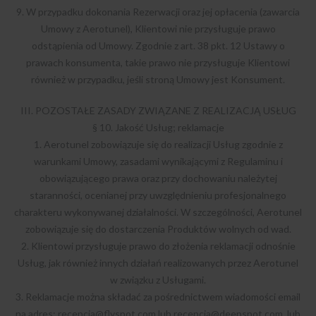
9. W przypadku dokonania Rezerwacji oraz jej opłacenia (zawarcia
Umowy z Aerotunel), Klientowi nie przysługuje prawo
odstąpienia od Umowy. Zgodnie z art. 38 pkt. 12 Ustawy o
prawach konsumenta, takie prawo nie przysługuje Klientowi
również w przypadku, jeśli stroną Umowy jest Konsument.
III. POZOSTAŁE ZASADY ZWIĄZANE Z REALIZACJĄ USŁUG
§ 10. Jakość Usług; reklamacje
1. Aerotunel zobowiązuje się do realizacji Usług zgodnie z
warunkami Umowy, zasadami wynikającymi z Regulaminu i
obowiązującego prawa oraz przy dochowaniu należytej
staranności, ocenianej przy uwzględnieniu profesjonalnego
charakteru wykonywanej działalności. W szczególności, Aerotunel
zobowiązuje się do dostarczenia Produktów wolnych od wad.
2. Klientowi przysługuje prawo do złożenia reklamacji odnośnie
Usług, jak również innych działań realizowanych przez Aerotunel
w związku z Usługami.
3. Reklamacje można składać za pośrednictwem wiadomości email
na adres:
recepcja@flyspot.com
lub
recepcja@deepspot.com
, lub