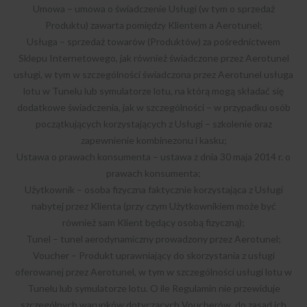
Umowa – umowa o świadczenie Usługi (w tym o sprzedaż
Produktu) zawarta pomiędzy Klientem a Aerotunel;
Usługa – sprzedaż towarów (Produktów) za pośrednictwem
Sklepu Internetowego, jak również świadczone przez Aerotunel
usługi, w tym w szczególności świadczona przez Aerotunel usługa
lotu w Tunelu lub symulatorze lotu, na którą mogą składać się
dodatkowe świadczenia, jak w szczególności – w przypadku osób
początkujących korzystających z Usługi – szkolenie oraz
zapewnienie kombinezonu i kasku;
Ustawa o prawach konsumenta – ustawa z dnia 30 maja 2014 r. o
prawach konsumenta;
Użytkownik – osoba fizyczna faktycznie korzystająca z Usługi
nabytej przez Klienta (przy czym Użytkownikiem może być
również sam Klient będący osobą fizyczną);
Tunel – tunel aerodynamiczny prowadzony przez Aerotunel;
Voucher – Produkt uprawniający do skorzystania z usługi
oferowanej przez Aerotunel, w tym w szczególności usługi lotu w
Tunelu lub symulatorze lotu. O ile Regulamin nie przewiduje
szczególnych warunków dotyczących Voucherów, do zasad ich