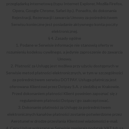
przeglądarką internetową (typu Internet Explorer, Mozilla Firefox,
Opera, Google Chrome, Safari itp.). Ponadto, do dokonania
Rejestracji, Rezerwacji i zawarcia Umowy za pośrednictwem
Serwisu konieczne jest posiadanie aktywnego konta poczty
elektronicznej.
§ 4. Zasady ogólne
1. Podane w Serwisie informacje nie stanowią oferty w
rozumieniu kodeksu cywilnego, a jedynie zaproszenie do zawarcia
Umowy.
2. Płatność za Usługę jest możliwa przy użyciu dostępnych w
Serwisie metod płatności elektronicznych, w tym w szczególności
za pośrednictwem serwisu DOTPAY. Usługa płatnicza jest
oferowana Klientowi przez Dotpay S.A. z siedzibą w Krakowie.
Przed dokonaniem płatności Klient powinien zapoznać się z
regulaminem płatności Dotpay i go zaakceptować.
3. Dokonanie płatności za Usługę za pośrednictwem
elektronicznych kanałów płatności zostanie potwierdzone przez
Aerotunel w drodze przesłania Klientowi wiadomości e-mail.
4. Ceny Usług wskazane w Serwisie zawierają podatek VAT lub są