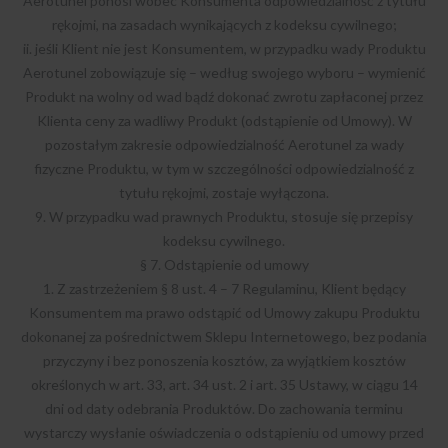
Aerotunel ponosi wobec Konsumenta odpowiedzialność z tytułu
rękojmi, na zasadach wynikających z kodeksu cywilnego;
ii. jeśli Klient nie jest Konsumentem, w przypadku wady Produktu
Aerotunel zobowiązuje się – według swojego wyboru – wymienić
Produkt na wolny od wad bądź dokonać zwrotu zapłaconej przez
Klienta ceny za wadliwy Produkt (odstąpienie od Umowy). W
pozostałym zakresie odpowiedzialność Aerotunel za wady
fizyczne Produktu, w tym w szczególności odpowiedzialność z
tytułu rękojmi, zostaje wyłączona.
9. W przypadku wad prawnych Produktu, stosuje się przepisy
kodeksu cywilnego.
§ 7. Odstąpienie od umowy
1. Z zastrzeżeniem § 8 ust. 4 – 7 Regulaminu, Klient będący
Konsumentem ma prawo odstąpić od Umowy zakupu Produktu
dokonanej za pośrednictwem Sklepu Internetowego, bez podania
przyczyny i bez ponoszenia kosztów, za wyjątkiem kosztów
określonych w art. 33, art. 34 ust. 2 i art. 35 Ustawy, w ciągu 14
dni od daty odebrania Produktów. Do zachowania terminu
wystarczy wysłanie oświadczenia o odstąpieniu od umowy przed