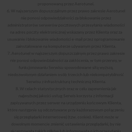
proponowaną przez Aerotunel.
6. W najszerszym dopuszczalnym przez prawo zakresie Aerotunel
nie ponosi odpowiedzialności za blokowanie przez
administratorów serwerów pocztowych przesyłania wiadomości
na adres poczty elektronicznej wskazany przez Klienta oraz za
usuwanie i blokowanie wiadomości e-mail przez oprogramowanie
zainstalowane na komputerze używanym przez Klienta.
7. Aerotunel w najszerszym dopuszczalnym przez prawo zakresie
nie ponosi odpowiedzialności za zakłócenia, w tym przerwy, w
funkcjonowaniu Serwisu spowodowane siłą wyższą,
niedozwolonym działaniem osób trzecich lub niekompatybilność
Serwisu z infrastrukturą techniczną Klienta.
8. W celach statystycznych oraz w celu zapewnienia jak
najwyższej jakości usług Serwis korzysta z informacji
zapisywanych przez serwer na urządzeniu końcowym Klienta,
które następnie są odczytywane przy każdorazowym połączeniu
się przeglądarki internetowej (tzw. cookie). Klient może w
dowolnym momencie zmienić ustawienia przeglądarki, by nie
akceptowała takich plików lub informowała o ich przesyłaniu.