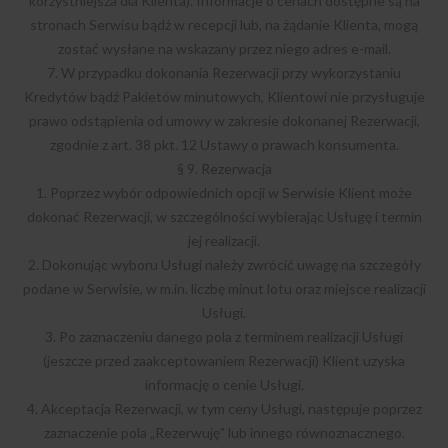
korzystniejsza dla Klienta). Informacje o cenach dostępne są na
stronach Serwisu bądź w recepcji lub, na żądanie Klienta, mogą
zostać wysłane na wskazany przez niego adres e-mail.
7. W przypadku dokonania Rezerwacji przy wykorzystaniu
Kredytów bądź Pakietów minutowych, Klientowi nie przysługuje
prawo odstąpienia od umowy w zakresie dokonanej Rezerwacji,
zgodnie z art. 38 pkt. 12 Ustawy o prawach konsumenta.
§ 9. Rezerwacja
1. Poprzez wybór odpowiednich opcji w Serwisie Klient może
dokonać Rezerwacji, w szczególności wybierając Usługę i termin
jej realizacji.
2. Dokonując wyboru Usługi należy zwrócić uwagę na szczegóły
podane w Serwisie, w m.in. liczbę minut lotu oraz miejsce realizacji
Usługi.
3. Po zaznaczeniu danego pola z terminem realizacji Usługi
(jeszcze przed zaakceptowaniem Rezerwacji) Klient uzyska
informację o cenie Usługi.
4. Akceptacja Rezerwacji, w tym ceny Usługi, następuje poprzez
zaznaczenie pola „Rezerwuję” lub innego równoznacznego.