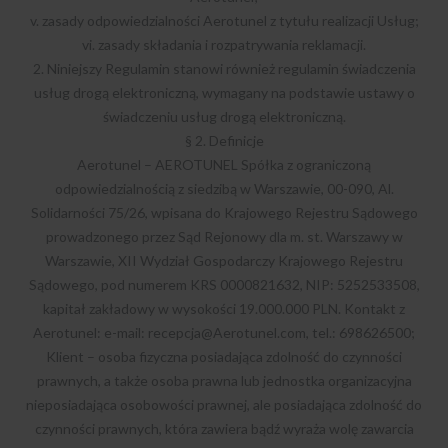
v. zasady odpowiedzialności Aerotunel z tytułu realizacji Usług;
vi. zasady składania i rozpatrywania reklamacji.
2. Niniejszy Regulamin stanowi również regulamin świadczenia
usług drogą elektroniczną, wymagany na podstawie ustawy o
świadczeniu usług drogą elektroniczną.
§ 2. Definicje
Aerotunel – AEROTUNEL Spółka z ograniczoną
odpowiedzialnością z siedzibą w Warszawie, 00-090, Al.
Solidarności 75/26, wpisana do Krajowego Rejestru Sądowego
prowadzonego przez Sąd Rejonowy dla m. st. Warszawy w
Warszawie, XII Wydział Gospodarczy Krajowego Rejestru
Sądowego, pod numerem KRS 0000821632, NIP: 5252533508,
kapitał zakładowy w wysokości 19.000.000 PLN. Kontakt z
Aerotunel: e-mail:
recepcja@Aerotunel.com
, tel.: 698626500;
Klient – osoba fizyczna posiadająca zdolność do czynności
prawnych, a także osoba prawna lub jednostka organizacyjna
nieposiadająca osobowości prawnej, ale posiadająca zdolność do
czynności prawnych, która zawiera bądź wyraża wolę zawarcia