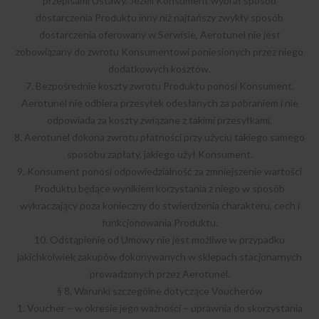
przepisami Ustawy. Jeżeli Konsument wybrał sposób
dostarczenia Produktu inny niż najtańszy zwykły sposób
dostarczenia oferowany w Serwisie, Aerotunel nie jest
zobowiązany do zwrotu Konsumentowi poniesionych przez niego
dodatkowych kosztów.
7. Bezpośrednie koszty zwrotu Produktu ponosi Konsument.
Aerotunel nie odbiera przesyłek odesłanych za pobraniem i nie
odpowiada za koszty związane z takimi przesyłkami.
8. Aerotunel dokona zwrotu płatności przy użyciu takiego samego
sposobu zapłaty, jakiego użył Konsument.
9. Konsument ponosi odpowiedzialność za zmniejszenie wartości
Produktu będące wynikiem korzystania z niego w sposób
wykraczający poza konieczny do stwierdzenia charakteru, cech i
funkcjonowania Produktu.
10. Odstąpienie od Umowy nie jest możliwe w przypadku
jakichkolwiek zakupów dokonywanych w sklepach stacjonarnych
prowadzonych przez Aerotunel.
§ 8. Warunki szczególne dotyczące Voucherów
1. Voucher – w okresie jego ważności – uprawnia do skorzystania