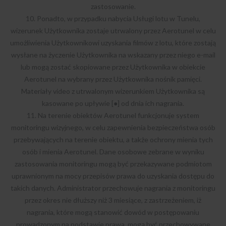
zastosowanie.
10. Ponadto, w przypadku nabycia Usługi lotu w Tunelu,
wizerunek Użytkownika zostaje utrwalony przez Aerotunel w celu
umożliwienia Użytkownikowi uzyskania filmów z lotu, które zostają
wysłane na życzenie Użytkownika na wskazany przez niego e-mail
lub mogą zostać skopiowane przez Użytkownika w obiekcie
Aerotunel na wybrany przez Użytkownika nośnik pamięci.
Materiały video z utrwalonym wizerunkiem Użytkownika są
kasowane po upływie [●] od dnia ich nagrania.
11. Na terenie obiektów Aerotunel funkcjonuje system
monitoringu wizyjnego, w celu zapewnienia bezpieczeństwa osób
przebywających na terenie obiektu, a także ochrony mienia tych
osób i mienia Aerotunel. Dane osobowe zebrane w wyniku
zastosowania monitoringu mogą być przekazywane podmiotom
uprawnionym na mocy przepisów prawa do uzyskania dostępu do
takich danych. Administrator przechowuje nagrania z monitoringu
przez okres nie dłuższy niż 3 miesiące, z zastrzeżeniem, iż
nagrania, które mogą stanowić dowód w postępowaniu
prowadzonym na podstawie prawa, mogą być przechowywane