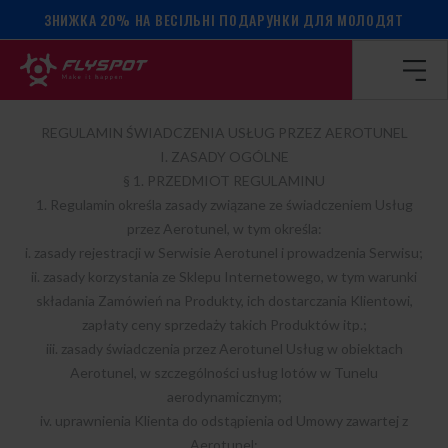
ЗНИЖКА 20% НА ВЕСІЛЬНІ ПОДАРУНКИ ДЛЯ МОЛОДЯТ
Головна сторінка
/
Положення
/
правила
ПРАВИЛА
REGULAMIN ŚWIADCZENIA USŁUG PRZEZ AEROTUNEL
I. ZASADY OGÓLNE
§ 1. PRZEDMIOT REGULAMINU
1. Regulamin określa zasady związane ze świadczeniem Usług
przez Aerotunel, w tym określa:
i. zasady rejestracji w Serwisie Aerotunel i prowadzenia Serwisu;
ii. zasady korzystania ze Sklepu Internetowego, w tym warunki
składania Zamówień na Produkty, ich dostarczania Klientowi,
zapłaty ceny sprzedaży takich Produktów itp.;
iii. zasady świadczenia przez Aerotunel Usług w obiektach
Aerotunel, w szczególności usług lotów w Tunelu
aerodynamicznym;
iv. uprawnienia Klienta do odstąpienia od Umowy zawartej z
Aerotunel;