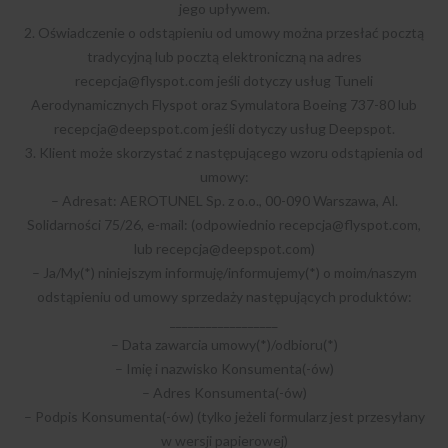
jego upływem.
2. Oświadczenie o odstąpieniu od umowy można przesłać pocztą
tradycyjną lub pocztą elektroniczną na adres
recepcja@flyspot.com
jeśli dotyczy usług Tuneli
Aerodynamicznych Flyspot oraz Symulatora Boeing 737-80 lub
recepcja@deepspot.com
jeśli dotyczy usług Deepspot.
3. Klient może skorzystać z następującego wzoru odstąpienia od
umowy:
– Adresat: AEROTUNEL Sp. z o.o., 00-090 Warszawa, Al.
Solidarności 75/26, e-mail: (odpowiednio
recepcja@flyspot.com
,
lub
recepcja@deepspot.com
)
– Ja/My(*) niniejszym informuję/informujemy(*) o moim/naszym
odstąpieniu od umowy sprzedaży następujących produktów:
__________________
– Data zawarcia umowy(*)/odbioru(*)
– Imię i nazwisko Konsumenta(-ów)
– Adres Konsumenta(-ów)
– Podpis Konsumenta(-ów) (tylko jeżeli formularz jest przesyłany
w wersji papierowej)