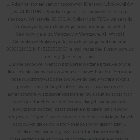
1. Administratorem danych osobowych Klientów i Użytkowników
jest AEROTUNEL Spółka z ograniczoną odpowiedzialnością z
siedzibą w Warszawie, 00-090, Al. Solidarności 75/26, wpisana do
Krajowego Rejestru Sądowego prowadzonego przez Sąd
Rejonowy dla m. st. Warszawy w Warszawie, XII Wydział
Gospodarczy Krajowego Rejestru Sądowego pod numerem
0000821632, NIP: 5252533508, e-mail:
recepcja@flyspot.com
lub
recepcja@deepspot.com
.
2. Dane osobowe Klientów będą przetwarzane przez Aerotunel
dla celów niezbędnych do wykonania Umowy. Ponadto, Aerotunel
może wykorzystywać dane osobowe do celów wynikających z
prawnie uzasadnionych interesów realizowanych przez
administratora, w szczególności marketingu usług świadczonych
przez Aerotunel, w tym profilowania danych osobowych dla
powyższych potrzeb, z zastrzeżeniem, iż Klient ma prawo w
każdym czasie zgłosić sprzeciw wobec przetwarzania jego danych
osobowych dla celów, o których mowa w niniejszym zdaniu.
3. Dla celów marketingowych Aerotunel może również
przetwarzać dane osobowe na podstawie odrębnie wyrażonej