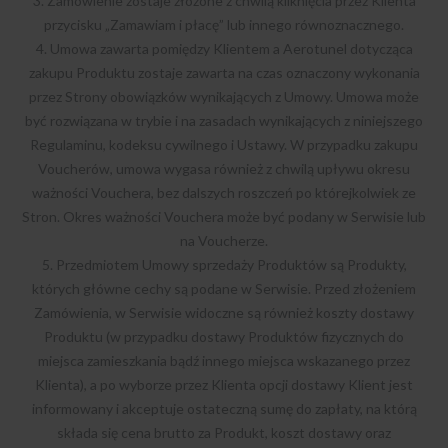
3. Zamówienie zostaje złożone z chwilą kliknięcia przez Klienta
przycisku „Zamawiam i płacę” lub innego równoznacznego.
4. Umowa zawarta pomiędzy Klientem a Aerotunel dotycząca
zakupu Produktu zostaje zawarta na czas oznaczony wykonania
przez Strony obowiązków wynikających z Umowy. Umowa może
być rozwiązana w trybie i na zasadach wynikających z niniejszego
Regulaminu, kodeksu cywilnego i Ustawy. W przypadku zakupu
Voucherów, umowa wygasa również z chwilą upływu okresu
ważności Vouchera, bez dalszych roszczeń po którejkolwiek ze
Stron. Okres ważności Vouchera może być podany w Serwisie lub
na Voucherze.
5. Przedmiotem Umowy sprzedaży Produktów są Produkty,
których główne cechy są podane w Serwisie. Przed złożeniem
Zamówienia, w Serwisie widoczne są również koszty dostawy
Produktu (w przypadku dostawy Produktów fizycznych do
miejsca zamieszkania bądź innego miejsca wskazanego przez
Klienta), a po wyborze przez Klienta opcji dostawy Klient jest
informowany i akceptuje ostateczną sumę do zapłaty, na którą
składa się cena brutto za Produkt, koszt dostawy oraz