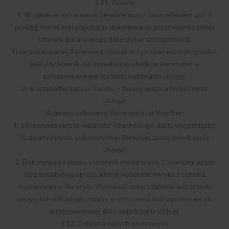
§ 11. Zmiany
1. W zakresie opisanym w Serwisie oraz z zastrzeżeniem ust. 2
poniżej, Aerotunel dopuszcza dokonywanie przez Klienta zmian
Umowy. Zmiany mogą dotyczyć w szczególności:
1) daty dokonanej Rezerwacji Usługi, w tym również w przypadku,
jeśli Użytkownik nie stawił się w obiekcie Aerotunel w
zarezerwowanym terminie wykonania Usługi;
2) w przypadku lotu w Tunelu – zmiany miejsca świadczenia
Usługi;
3) zmiany dokonanej Rezerwacji na Voucher;
4) odnowienia okresu ważności Vouchera (po dacie wygaśnięcia);
5) zmiany innych, wskazanych w Serwisie, zasad świadczenia
Usługi.
2. Dokonywanie zmian, o których mowa w ust. 1 powyżej, wiąże
się z dodatkową opłatą, której wysokość wynika z cennika
dostępnego w Serwisie. Wysokość opłaty zależna jest przede
wszystkim od rodzaju zmiany, w tym czasu, który pozostaje do
zarezerwowanej daty świadczenia Usługi.
§ 12. Ochrona danych osobowych