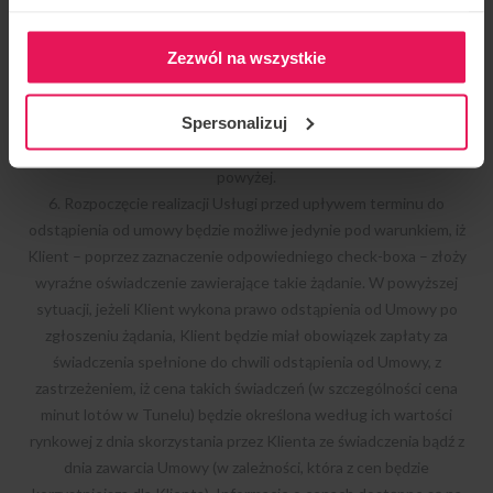
przypadku, jeśli stroną umowy jest Konsument.
5. Z zastrzeżeniem ust. 6 i 7 poniżej, Klient ma prawo odstąpić od
Zezwól na wszystkie
Umowy zakupu Usługi, nabytej w ramach Kredytów lub Pakietów
minutowych, bez podania przyczyny i bez ponoszenia kosztów, w
Spersonalizuj
ciągu 14 dni od daty zawarcia umowy. Do złożenia oświadczenia
znajdują odpowiednie zastosowanie zasady opisane w § 7
powyżej.
6. Rozpoczęcie realizacji Usługi przed upływem terminu do
odstąpienia od umowy będzie możliwe jedynie pod warunkiem, iż
Klient – poprzez zaznaczenie odpowiedniego check-boxa – złoży
wyraźne oświadczenie zawierające takie żądanie. W powyższej
sytuacji, jeżeli Klient wykona prawo odstąpienia od Umowy po
zgłoszeniu żądania, Klient będzie miał obowiązek zapłaty za
świadczenia spełnione do chwili odstąpienia od Umowy, z
zastrzeżeniem, iż cena takich świadczeń (w szczególności cena
minut lotów w Tunelu) będzie określona według ich wartości
rynkowej z dnia skorzystania przez Klienta ze świadczenia bądź z
dnia zawarcia Umowy (w zależności, która z cen będzie