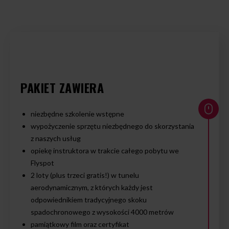
PAKIET ZAWIERA
niezbędne szkolenie wstępne
wypożyczenie sprzętu niezbędnego do skorzystania
z naszych usług
opiekę instruktora w trakcie całego pobytu we
Flyspot
2 loty (plus trzeci gratis!) w tunelu
aerodynamicznym, z których każdy jest
odpowiednikiem tradycyjnego skoku
spadochronowego z wysokości 4000 metrów
pamiątkowy film oraz certyfikat