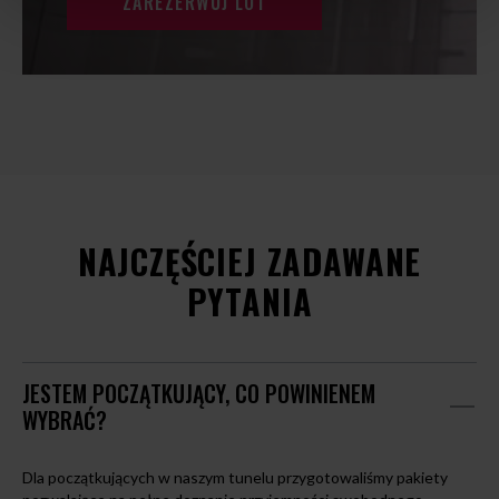
ZAREZERWUJ LOT
NAJCZĘŚCIEJ ZADAWANE
PYTANIA
JESTEM POCZĄTKUJĄCY, CO POWINIENEM
WYBRAĆ?
Dla początkujących w naszym tunelu przygotowaliśmy pakiety