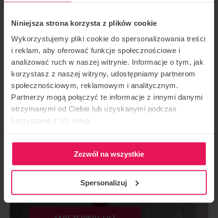
ZAREZERWUJ LOT
Niniejsza strona korzysta z plików cookie
Wykorzystujemy pliki cookie do spersonalizowania treści
i reklam, aby oferować funkcje społecznościowe i
analizować ruch w naszej witrynie. Informacje o tym, jak
korzystasz z naszej witryny, udostępniamy partnerom
społecznościowym, reklamowym i analitycznym.
Partnerzy mogą połączyć te informacje z innymi danymi
otrzymanymi od Ciebie lub uzyskanymi podczas
korzystania z ich usług.
2 LOTY DLA OSOBY
Zezwól na wszystkie
PONIŻEJ 18 ROKU
ŻYCIA
Spersonalizuj