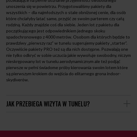
pozwalające na pełne doznanie przyjemności swobodnego
unoszenia się w powietrzu. Przygotowaliśmy pakiety dla
wszystkich – dla najmłodszych o stale obniżonej cenie, dla osób
które chciałyby latać same, przyjść ze swoim parterem czy całą
rodziną. Każdy znajdzie coś dla siebie. Jeden lot z pakietu dla
początkującego jest odpowiednikiem jednego skoku
spadochronowego z 4000 metrów. Osobom dla których będzie to
prawdziwy „pierwszy raz” w tunelu sugerujemy pakiety „starter”.
Oczywiście pakiety PRO też są dla nich dostępne. Pozwalają one
nie tylko odkryć w sobie uczucia jakie wywołuje swobodny, niczym
nieskrępowany lot w tunelu aerodynamicznym ale też podjąć
pierwsze w pełni świadome próby kierowania swoim lotem które
są pierwszym krokiem do wejścia do elitarnego grona indoor-
skydiverów.
JAK PRZEBIEGA WIZYTA W TUNELU?