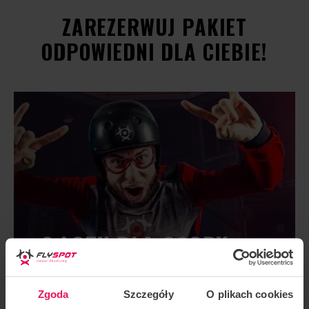
ZAREZERWUJ PAKIET
ODPOWIEDNI DLA CIEBIE!
2 LOTY DLA OSOBY
DOROSŁEJ
Zgoda
Szczegóły
O plikach cookies