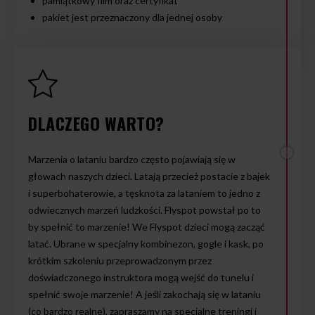
pamiątkowy film oraz certyfikat
pakiet jest przeznaczony dla jednej osoby
DLACZEGO WARTO?
Marzenia o lataniu bardzo często pojawiają się w
głowach naszych dzieci. Latają przecież postacie z bajek
i superbohaterowie, a tęsknota za lataniem to jedno z
odwiecznych marzeń ludzkości. Flyspot powstał po to
by spełnić to marzenie! We Flyspot dzieci mogą zacząć
latać. Ubrane w specjalny kombinezon, gogle i kask, po
krótkim szkoleniu przeprowadzonym przez
doświadczonego instruktora mogą wejść do tunelu i
spełnić swoje marzenie! A jeśli zakochają się w lataniu
(co bardzo realne), zapraszamy na specjalne treningi i