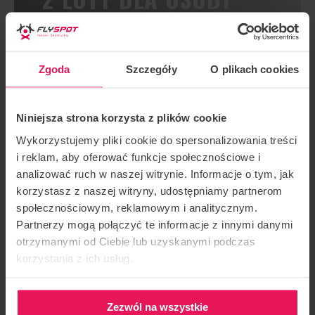
PONIŻEJ 14 ROKU
ŻYCIA
Zgoda
Szczegóły
O plikach cookies
ZAREZERWUJ LOT
Niniejsza strona korzysta z plików cookie
Wykorzystujemy pliki cookie do spersonalizowania treści
i reklam, aby oferować funkcje społecznościowe i
analizować ruch w naszej witrynie. Informacje o tym, jak
korzystasz z naszej witryny, udostępniamy partnerom
społecznościowym, reklamowym i analitycznym.
Partnerzy mogą połączyć te informacje z innymi danymi
otrzymanymi od Ciebie lub uzyskanymi podczas
korzystania z ich usług.
4 LOTY DLA OSOBY
Zezwól na wszystkie