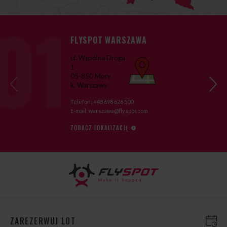
FLYSPOT WARSZAWA
ul. Wspólna Droga
1
05-850 Mory
›
k. Warszawy
‹
Telefon:
+48 698 626 500
E-mail:
warszawa@flyspot.com
ZOBACZ LOKALIZACJĘ
ZAREZERWUJ LOT