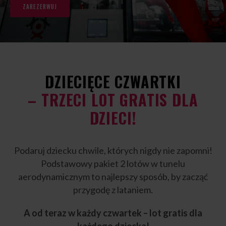
ZAREZERWUJ
DZIECIĘCE CZWARTKI
– TRZECI LOT GRATIS DLA
DZIECI!
Podaruj dziecku chwile, których nigdy nie zapomni!
Podstawowy pakiet 2 lotów w tunelu
aerodynamicznym to najlepszy sposób, by zacząć
przygodę z lataniem.
A od teraz w każdy czwartek – lot gratis dla