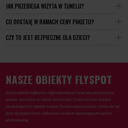
JAK PRZEBIEGA WIZYTA W TUNELU?
CO DOSTAJĘ W RAMACH CENY PAKIETU?
CZY TO JEST BEZPIECZNE DLA DZIECI?
NASZE OBIEKTY FLYSPOT
Stworzyliśmy najlepszy, najpotężniejszy tunel aerodynamiczny
świata. Jesteśmy w stanie dostarczyć Ci emocji oraz wrażeń
niedostępnych nigdzie indziej. Dostarczamy przeżyć, które do tej
pory dostępne były nielicznym osobom uprawiającym sporty
ekstremalne.