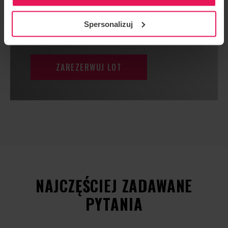
PONIŻEJ 14 ROKU
ŻYCIA
Spersonalizuj
ZAREZERWUJ LOT
NAJCZĘŚCIEJ ZADAWANE
PYTANIA