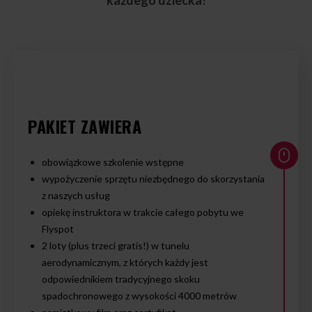
każdego dziecka!
PAKIET ZAWIERA
obowiązkowe szkolenie wstępne
wypożyczenie sprzętu niezbędnego do skorzystania
z naszych usług
opiekę instruktora w trakcie całego pobytu we
Flyspot
2 loty (plus trzeci gratis!) w tunelu
aerodynamicznym, z których każdy jest
odpowiednikiem tradycyjnego skoku
spadochronowego z wysokości 4000 metrów