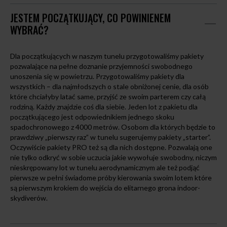
JESTEM POCZĄTKUJĄCY, CO POWINIENEM
WYBRAĆ?
Dla początkujących w naszym tunelu przygotowaliśmy pakiety
pozwalające na pełne doznanie przyjemności swobodnego
unoszenia się w powietrzu. Przygotowaliśmy pakiety dla
wszystkich – dla najmłodszych o stale obniżonej cenie, dla osób
które chciałyby latać same, przyjść ze swoim parterem czy całą
rodziną. Każdy znajdzie coś dla siebie. Jeden lot z pakietu dla
początkującego jest odpowiednikiem jednego skoku
spadochronowego z 4000 metrów. Osobom dla których będzie to
prawdziwy „pierwszy raz” w tunelu sugerujemy pakiety „starter”.
Oczywiście pakiety PRO też są dla nich dostępne. Pozwalają one
nie tylko odkryć w sobie uczucia jakie wywołuje swobodny, niczym
nieskrępowany lot w tunelu aerodynamicznym ale też podjąć
pierwsze w pełni świadome próby kierowania swoim lotem które
są pierwszym krokiem do wejścia do elitarnego grona indoor-
skydiverów.