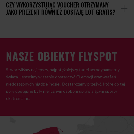
CZY WYKORZYSTUJĄC VOUCHER OTRZYMANY
JAKO PREZENT RÓWNIEŻ DOSTAJĘ LOT GRATIS?
NASZE OBIEKTY FLYSPOT
Stworzyliśmy najlepszy, najpotężniejszy tunel aerodynamiczny
świata. Jesteśmy w stanie dostarczyć Ci emocji oraz wrażeń
niedostępnych nigdzie indziej. Dostarczamy przeżyć, które do tej
pory dostępne były nielicznym osobom uprawiającym sporty
ekstremalne.