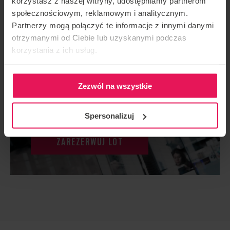
korzystasz z naszej witryny, udostępniamy partnerom
społecznościowym, reklamowym i analitycznym.
Partnerzy mogą połączyć te informacje z innymi danymi
otrzymanymi od Ciebie lub uzyskanymi podczas
korzystania z ich usług.
4 LOTY DLA OSOBY
PONIŻEJ 14. ROKU
Zezwól na wszystkie
ŻYCIA
Spersonalizuj
ZAREZERWUJ LOT