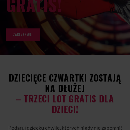
GRATIS!
ZAREZERWUJ
DZIECIĘCE CZWARTKI ZOSTAJĄ
NA DŁUŻEJ
– TRZECI LOT GRATIS DLA
DZIECI!
Podaruj dziecku chwile, których nigdy nie zapomni!