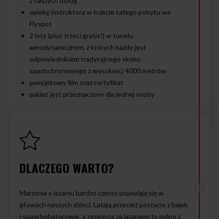
z naszych usług
opiekę instruktora w trakcie całego pobytu we
Flyspot
2 loty (plus trzeci gratis!) w tunelu
aerodynamicznym, z których każdy jest
odpowiednikiem tradycyjnego skoku
spadochronowego z wysokości 4000 metrów
pamiątkowy film oraz certyfikat
pakiet jest przeznaczony dla jednej osoby
DLACZEGO WARTO?
Marzenia o lataniu bardzo często pojawiają się w
głowach naszych dzieci. Latają przecież postacie z bajek
i superbohaterowie, a tęsknota za lataniem to jedno z