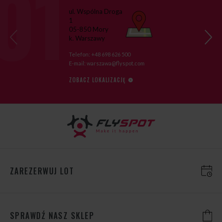
ul. Wspólna Droga
1
05-850 Mory
›
k. Warszawy
‹
Telefon:
+48 698 626 500
E-mail:
warszawa@flyspot.com
ZOBACZ LOKALIZACJĘ
ZAREZERWUJ LOT
SPRAWDŹ NASZ SKLEP