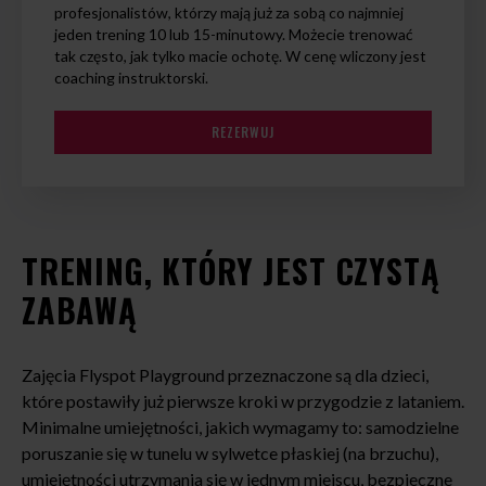
profesjonalistów, którzy mają już za sobą co najmniej
jeden trening 10 lub 15-minutowy. Możecie trenować
tak często, jak tylko macie ochotę. W cenę wliczony jest
coaching instruktorski.
REZERWUJ
TRENING, KTÓRY JEST CZYSTĄ
ZABAWĄ
Zajęcia Flyspot Playground przeznaczone są dla dzieci,
które postawiły już pierwsze kroki w przygodzie z lataniem.
Minimalne umiejętności, jakich wymagamy to: samodzielne
poruszanie się w tunelu w sylwetce płaskiej (na brzuchu),
umiejętności utrzymania się w jednym miejscu, bezpieczne