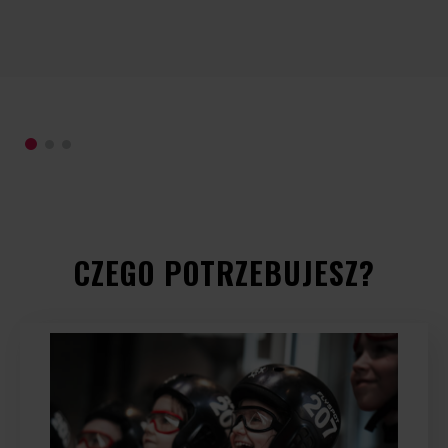
gw
sp
Kt
la
CZEGO POTRZEBUJESZ?