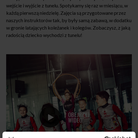
wejście i wyjście z tunelu. Spotykamy się raz w miesiącu, w
każdą pierwszą niedzielę. Zajęcia są przygotowane przez
naszych instruktorów tak, by były samą zabawą, w dodatku
w gronie latających koleżanek i kolegów. Zobaczysz, z jaką
radością dziecko wychodzi z tunelu!
OBEJRZYJ
WIDEO