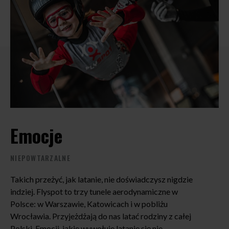
Emocje
NIEPOWTARZALNE
Takich przeżyć, jak latanie, nie doświadczysz nigdzie
D
indziej. Flyspot to trzy tunele aerodynamiczne w
Polsce: w Warszawie, Katowicach i w pobliżu
Wrocławia. Przyjeżdżają do nas latać rodziny z całej
BE
Polski. Emocji, jakie wywołuje latanie się nie