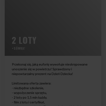
2 LOTY
+SÓWKA!
Przekonaj się, jaką euforię wywołuje nieskrępowane
unoszenie się w powietrzu! Sprawdzony i
niepowtarzalny prezent na Dzień Dziecka!
Limitowana oferta zawiera:
- niezbędne szkolenie,
- wypożyczenie sprzętu,
- 2 loty po 1,5 min każdy,
- film z lotu i certyfikat,