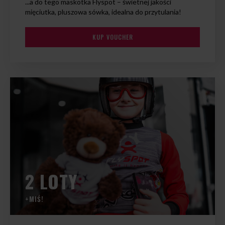
...a do tego maskotka Flyspot – świetnej jakości
mięciutka, pluszowa sówka, idealna do przytulania!
KUP VOUCHER
2 LOTY
+MIŚ!