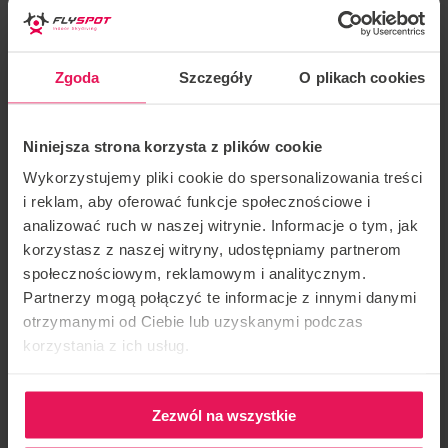
swobodnego, niczym nieskrępowanego latania. To
również możliwość wykonania pierwszych świadomych
manewrów w powietrzu. Idealny jako prezent na Dzień
Dziecka dla bardzo aktywnych dzieci!
Zgoda
Szczegóły
O plikach cookies
Pakiet zawiera:
- niezbędne szkolenie,
Niniejsza strona korzysta z plików cookie
- wypożyczenie sprzętu,
- 4 loty po 1,5 min każdy,
Wykorzystujemy pliki cookie do spersonalizowania treści
- film z lotu i certyfikat.
i reklam, aby oferować funkcje społecznościowe i
analizować ruch w naszej witrynie. Informacje o tym, jak
KUP PREZENT
korzystasz z naszej witryny, udostępniamy partnerom
społecznościowym, reklamowym i analitycznym.
Partnerzy mogą połączyć te informacje z innymi danymi
otrzymanymi od Ciebie lub uzyskanymi podczas
korzystania z ich usług.
Zezwól na wszystkie