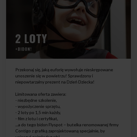
2 LOTY
+BIDON!
Przekonaj się, jaką euforię wywołuje nieskrępowane
unoszenie się w powietrzu! Sprawdzony i
niepowtarzalny prezent na Dzień Dziecka!
Limitowana oferta zawiera:
- niezbędne szkolenie,
- wypożyczenie sprzętu,
- 2 loty po 1,5 min każdy,
- film z lotu i certyfikat,
...a do tego bidon Flyspot – butelka renomowanej firmy
Contigo z grafiką zaprojektowaną specjalnie, by
ucieszyć najmłodszych!