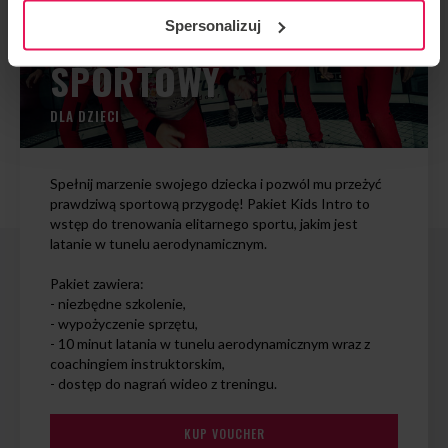
TRENING
Spersonalizuj
SPORTOWY
DLA DZIECI
Spełnij marzenie swojego dziecka i pozwól mu przeżyć
prawdziwą sportową przygodę! Pakiet Kids Intro to
wstęp do trenowania elitarnego sportu, jakim jest
latanie w tunelu aerodynamicznym.
Pakiet zawiera:
- niezbędne szkolenie,
- wypożyczenie sprzętu,
- 10 minut latania w tunelu aerodynamicznym wraz z
coachingiem instruktorskim,
- dostęp do nagrań wideo z treningu.
KUP VOUCHER