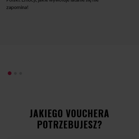
La
zapomina!
3- 
oc
gw
Z 
pr
JAKIEGO VOUCHERA
POTRZEBUJESZ?