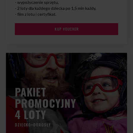
- wypożyczenie sprzętu,
- 2 loty dla każdego dziecka po 1,5 min każdy,
- film z lotu i certyfikat.
KUP VOUCHER
PAKIET
PROMOCYJNY
4 LOTY
DZIECKO+DOROSŁY