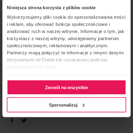
Zac specjalizuje się w dynamicznym lataniu, zarówno
Niniejsza strona korzysta z plików cookie
przy niskiej prędkości, jak i w lataniu D2W przy
Wykorzystujemy pliki cookie do spersonalizowania treści
wysokiej prędkości. Był głównym trenerem w Ifly UK
i reklam, aby oferować funkcje społecznościowe i
i pracuje w tej branży od 2013 roku.
analizować ruch w naszej witrynie. Informacje o tym, jak
Jeśli jesteś zaineresowany lub masz jakieś pytania,
korzystasz z naszej witryny, udostępniamy partnerom
napisz do nas:
camps@flyspot.cm
społecznościowym, reklamowym i analitycznym.
Partnerzy mogą połączyć te informacje z innymi danymi
otrzymanymi od Ciebie lub uzyskanymi podczas
korzystania z ich usług.
ORGANIZATOR IMPREZY
Flyspot
Zezwól na wszystkie
KONTAKT W SPRAWIE IMPREZY
camps@flyspot.com
Spersonalizuj
POLEĆ TO WYDARZENIE