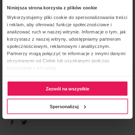
Zac specjalizuje się w dynamicznym lataniu, zarówno
Niniejsza strona korzysta z plików cookie
przy niskiej prędkości, jak i w lataniu D2W przy
Wykorzystujemy pliki cookie do spersonalizowania treści
wysokiej prędkości. Był głównym trenerem w Ifly UK
i reklam, aby oferować funkcje społecznościowe i
i pracuje w tej branży od 2013 roku.
analizować ruch w naszej witrynie. Informacje o tym, jak
Jeśli jesteś zaineresowany lub masz jakieś pytania,
korzystasz z naszej witryny, udostępniamy partnerom
napisz do nas:
camps@flyspot.cm
społecznościowym, reklamowym i analitycznym.
Partnerzy mogą połączyć te informacje z innymi danymi
otrzymanymi od Ciebie lub uzyskanymi podczas
korzystania z ich usług.
ORGANIZATOR IMPREZY
Flyspot
Zezwól na wszystkie
KONTAKT W SPRAWIE IMPREZY
camps@flyspot.com
Spersonalizuj
POLEĆ TO WYDARZENIE