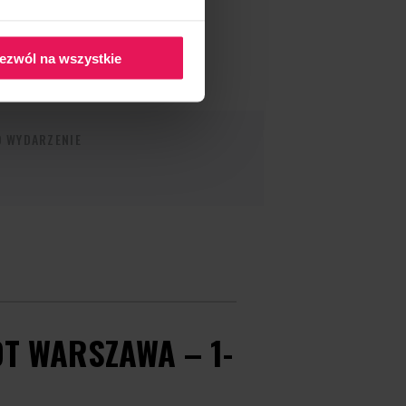
ezwól na wszystkie
O WYDARZENIE
T WARSZAWA – 1-