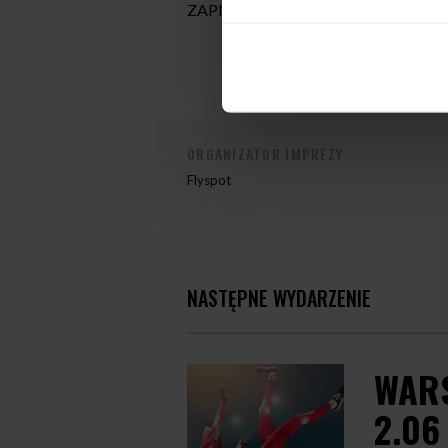
ZAPISY:
magdalena.monika.olszewsk
ORGANIZATOR IMPREZY
Flyspot
NASTĘPNE WYDARZENIE
WARS
2.06