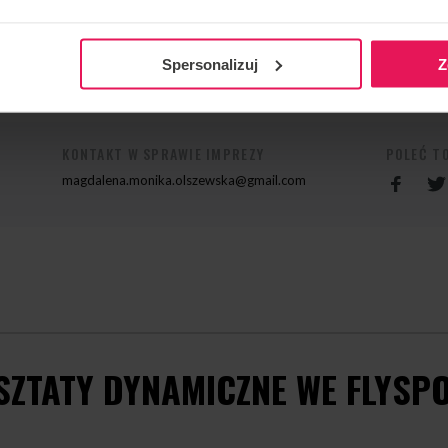
a@gmail.com
Spersonalizuj
Z
KONTAKT W SPRAWIE IMPREZY
POLEĆ T
magdalena.monika.olszewska@gmail.com
ZTATY DYNAMICZNE WE FLYSPO