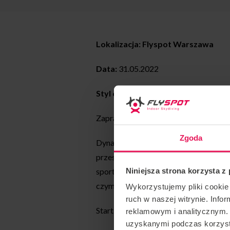
Lokalizacja: Flyspot Warszawa
Data:
31.05.2022
Styl coachingu:
dynamic
Zapraszamy na pierwsze warsztaty d
Zgoda
Dynamic to precyzyjne, szybkie przemi
przestrzeń, gdzie flyer wykorzystuje 
Niniejsza strona korzysta z
sportowa, w której rywalizujemy pojed
czym dokładnie polega rywalizacja, jak
Wykorzystujemy pliki cookie 
ruch w naszej witrynie. Inf
Start latania: 21.00.
reklamowym i analitycznym. 
uzyskanymi podczas korzysta