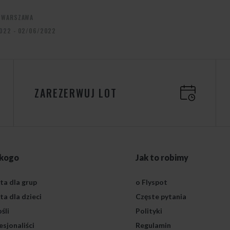
T WARSZAWA
022 - 02/06/2022
ZAREZERWUJ LOT
 kogo
Jak to robimy
ta dla grup
o Flyspot
ta dla dzieci
Częste pytania
śli
Polityki
esjonaliści
Regulamin