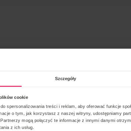
ynamiczne we Flyspot Warszawa!
Szczegóły
eszczanie się po tunelu, wykorzystując całą jego
różne ułożenia swojego ciała. Dynamic to też dyscyplina
 plików cookie
ynczo lub w zespołach. Na zajęciach dowiesz się, na
 tworzyć układy artystyczne i prowadzić linie.
do spersonalizowania treści i reklam, aby oferować funkcje sp
ormacje o tym, jak korzystasz z naszej witryny, udostępniamy p
Partnerzy mogą połączyć te informacje z innymi danymi otrzym
nia z ich usług.