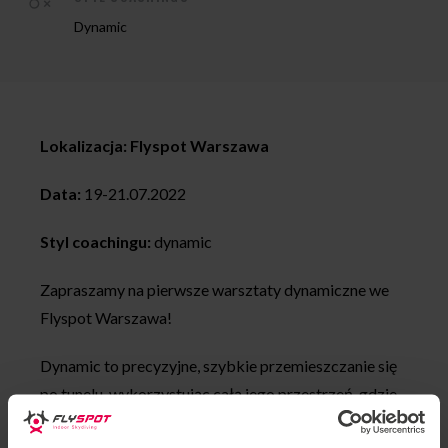
Dynamic
Lokalizacja: Flyspot Warszawa
Data:
19-21.07.2022
Styl coachingu:
dynamic
Zapraszamy na pierwsze warsztaty dynamiczne we
Flyspot Warszawa!
Dynamic to precyzyjne, szybkie przemieszczanie się
po tunelu, wykorzystując całą jego przestrzeń, gdzie
flyer wykorzystuje różne ułożenia swojego ciała.