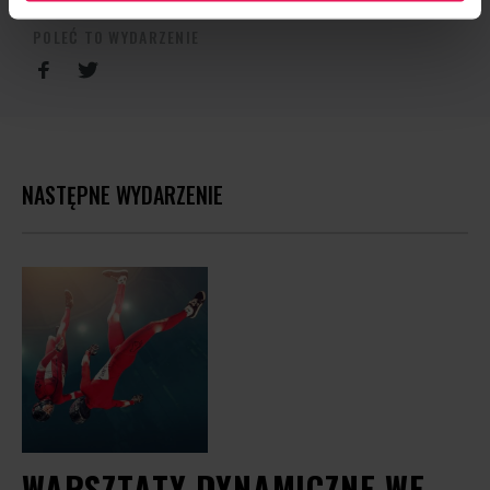
POLEĆ TO WYDARZENIE
NASTĘPNE WYDARZENIE
WARSZTATY DYNAMICZNE WE