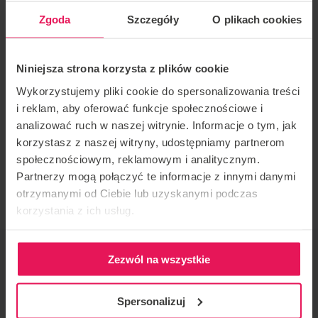
Dynamic to też dyscyplina sportowa, w której
Zgoda
Szczegóły
O plikach cookies
rywalizujemy pojedynczo lub w zespołach. Na
zajęciach dowiesz się, na czym dokładnie polega
rywalizacja, jak tworzyć układy artystyczne i
Niniejsza strona korzysta z plików cookie
prowadzić linie.
Wykorzystujemy pliki cookie do spersonalizowania treści
i reklam, aby oferować funkcje społecznościowe i
Start latania: 21.00.
analizować ruch w naszej witrynie. Informacje o tym, jak
korzystasz z naszej witryny, udostępniamy partnerom
ZAPISY:
magdalena.monika.olszewska@gmail.com
społecznościowym, reklamowym i analitycznym.
Partnerzy mogą połączyć te informacje z innymi danymi
otrzymanymi od Ciebie lub uzyskanymi podczas
korzystania z ich usług.
ORGANIZATOR IMPREZY
Zezwól na wszystkie
Flyspot
KONTAKT W SPRAWIE IMPREZY
Spersonalizuj
magdalena.monika.olszewska@gmail.com