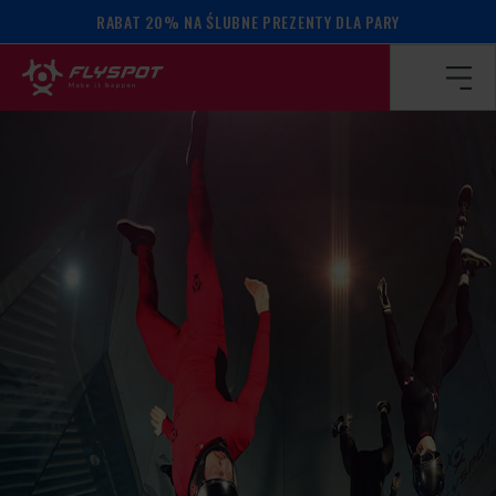
RABAT 20% NA ŚLUBNE PREZENTY DLA PARY
Strona główna
/
Kalendarz wydarzeń
/
WARSZTATY DYNAM