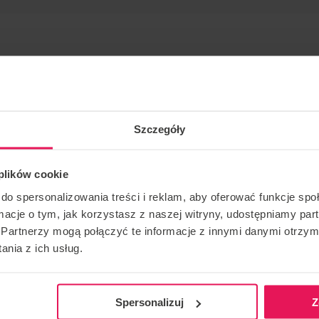
Szczegóły
dka Medunę.
 plików cookie
 Gdańsku.
do spersonalizowania treści i reklam, aby oferować funkcje sp
ormacje o tym, jak korzystasz z naszej witryny, udostępniamy p
any dołączeniem do campu, napisz do nas:
Partnerzy mogą połączyć te informacje z innymi danymi otrzym
nia z ich usług.
Spersonalizuj
Z
KONTAKT W SPRAWIE IMPREZY
POLEĆ T