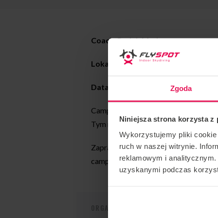
Coach: Radek Meduna
Lokalizacja: Flyspot Gdańsk
Data:
04-11.11.2024
Zgoda
Camp organizowany przez coacha Ra
Niniejsza strona korzysta z
Tym razem w naszym nowym tunelu w
Wykorzystujemy pliki cookie 
ruch w naszej witrynie. Inf
Zapraszamy! Jeśli jesteś zainteresow
reklamowym i analitycznym. 
camps@flyspot.com
uzyskanymi podczas korzysta
ORGANIZATOR IMPREZY