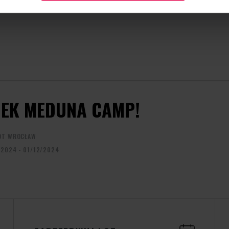
camps@flyspot.com
EK MEDUNA CAMP!
OT WROCŁAW
/2024 - 01/12/2024