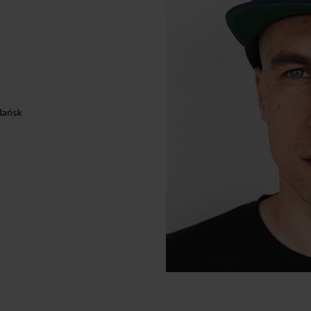
dańsk