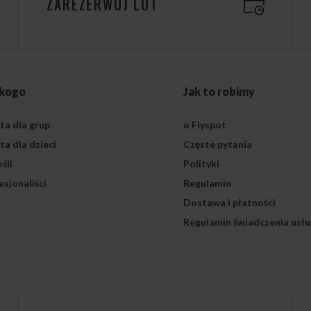
ZAREZERWUJ LOT
 kogo
Jak to robimy
ta dla grup
o Flyspot
ta dla dzieci
Częste pytania
śli
Polityki
esjonaliści
Regulamin
Dostawa i płatności
Regulamin świadczenia usłu