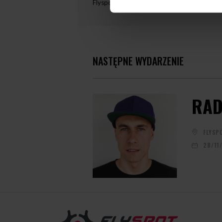
Flyspot
NASTĘPNE WYDARZENIE
RAD
FLYSP
28/11