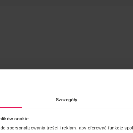
się przy tunelu – zabierz swój śpiwór lub znajdź hotel
Szczegóły
m postępie w locie. Najlepiej sprawdzi się dla małej
 plików cookie
 nie masz, jeśli jesteś skoczkiem ze spadochronowym.
do spersonalizowania treści i reklam, aby oferować funkcje sp