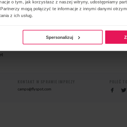
ormacje o tym, jak korzystasz z naszej witryny, udostępniamy p
 do maksymalnie 21:00). Camp rozpoczyna się w piątek o
Partnerzy mogą połączyć te informacje z innymi danymi otrzym
13:00. Ostatnia sesja kończy się w niedzielę o 17:00.
nia z ich usług.
ziane.
Spersonalizuj
Z
et
KONTAKT W SPRAWIE IMPREZY
POLEĆ T
camps@flyspot.com