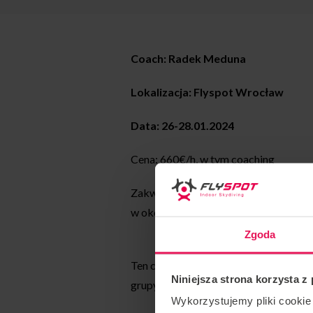
Coach: Radek Meduna
Lokalizacja: Flyspot
Wrocław
Data:
26-28.01.2024
Cena: 660€/h, w tym coaching
Zakwaterowanie: Możliwość przespania 
w okolicy.
Zgoda
Ten camp skupia się na Twoim osobisty
Niniejsza strona korzysta z
grupy przyjaciół
Nie wierzę, że ich
Wykorzystujemy pliki cookie 