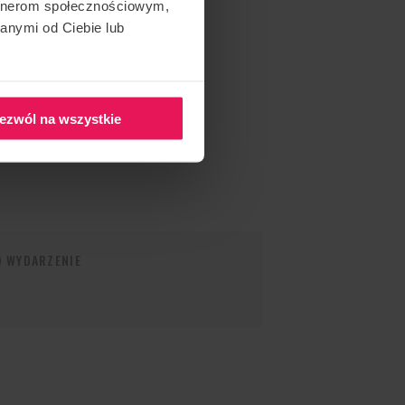
artnerom społecznościowym,
anymi od Ciebie lub
ezwól na wszystkie
O WYDARZENIE