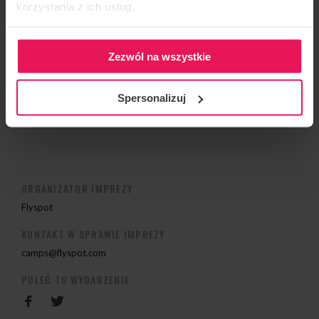
korzystania z ich usług.
niedzielę o 18:00.
Wszystkie poziomy latania są mile widziane.
Zezwól na wszystkie
początkujący
zaawansowani (dynamiczni, statyczni)
Spersonalizuj
Więcej informacji:
radek@tunneltime.net
.
ORGANIZATOR IMPREZY
Flyspot
KONTAKT W SPRAWIE IMPREZY
camps@flyspot.com
POLEĆ TO WYDARZENIE