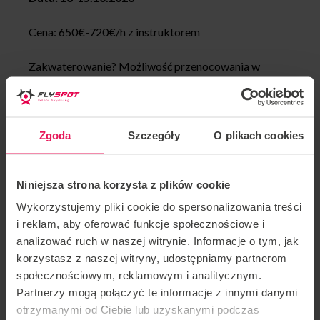
Cena: 650€-720€/h z instruktorem
Zakwaterowanie? Możliwość przenocowania w
tunelu – przynieś swój śpiwór lub znajdź wygodne
miejsce w pobliżu.
Zgoda
Szczegóły
O plikach cookies
Ten camp skupia się na Twoim osobistym postępie w
lataniu. Jest najbardziej odpowiedni dla małych grup
przyjaciół
Nie wierzę, że nie masz jakichś, jeśli
Niniejsza strona korzysta z plików cookie
jesteś spadochroniarzem
Wykorzystujemy pliki cookie do spersonalizowania treści
i reklam, aby oferować funkcje społecznościowe i
Będziemy latać w ciągu dnia (od 9:00 do maksymalnie
analizować ruch w naszej witrynie. Informacje o tym, jak
21:00).
korzystasz z naszej witryny, udostępniamy partnerom
społecznościowym, reklamowym i analitycznym.
Camp rozpoczyna się w piątek o 12:00, więc musisz
Partnerzy mogą połączyć te informacje z innymi danymi
przybyć do 11:30. Ostatnia sesja kończy się w
otrzymanymi od Ciebie lub uzyskanymi podczas