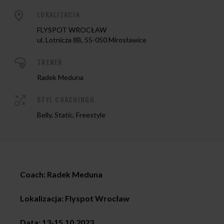
LOKALIZACJA
FLYSPOT WROCŁAW
ul. Lotnicza 8B, 55-050 Mirosławice
TRENER
Radek Meduna
STYL COACHINGU
Belly, Static, Freestyle
Coach: Radek Meduna
Lokalizacja: Flyspot
Wrocław
Data:
13-15.10.2023