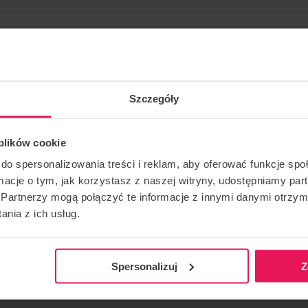
Szczegóły
 plików cookie
 coacha Radka Medunę we Flyspot Wrocław dla drużyn
do spersonalizowania treści i reklam, aby oferować funkcje sp
ormacje o tym, jak korzystasz z naszej witryny, udostępniamy p
Partnerzy mogą połączyć te informacje z innymi danymi otrzym
nia z ich usług.
KONTAKT W SPRAWIE IMPREZY
POLEĆ T
camps@flyspot.com
Spersonalizuj
Z