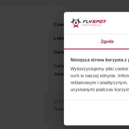
Coach: Radek Meduna
Lokalizacja: Flyspot
Wrocław
Zgoda
Data:
11-13.10.2024
Niniejsza strona korzysta z
Camp organizowany cyklicznie przez
Wykorzystujemy pliki cookie 
Juniorskich z Czech.
ruch w naszej witrynie. Inf
reklamowym i analitycznym. 
uzyskanymi podczas korzysta
ORGANIZATOR IMPREZY
Flyspot