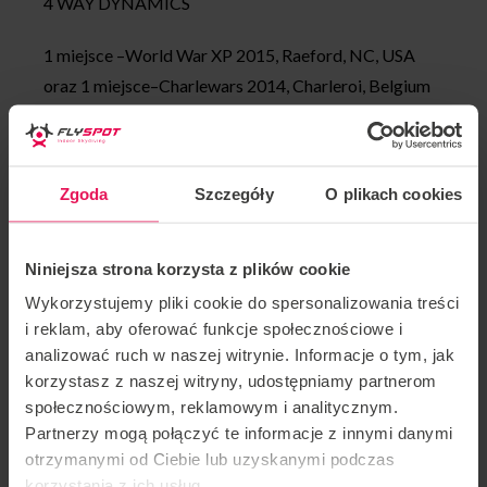
4 WAY DYNAMICS
1 miejsce –World War XP 2015, Raeford, NC, USA
oraz 1 miejsce–Charlewars 2014, Charleroi, Belgium
2 miejsce –Knights of Prague 2013, Czech Republic
SOLO FREESTYLE:
Zgoda
Szczegóły
O plikach cookies
2 miejsce – European championships 2018, Voss,
Niniejsza strona korzysta z plików cookie
Norway
Wykorzystujemy pliki cookie do spersonalizowania treści
Osiągnięcia
Fabiana :
i reklam, aby oferować funkcje społecznościowe i
analizować ruch w naszej witrynie. Informacje o tym, jak
Ponad 2000 godzin w tunelu
korzystasz z naszej witryny, udostępniamy partnerom
społecznościowym, reklamowym i analitycznym.
Ponad 10 lat profesjonalnego coachingu w tunelu
Partnerzy mogą połączyć te informacje z innymi danymi
otrzymanymi od Ciebie lub uzyskanymi podczas
Około 2500 skoków
korzystania z ich usług.