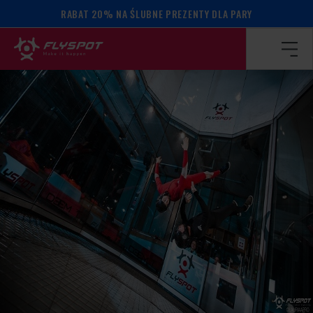
RABAT 20% NA ŚLUBNE PREZENTY DLA PARY
Strona główna
/
Kalendarz wydarzeń
/
R and R camp!