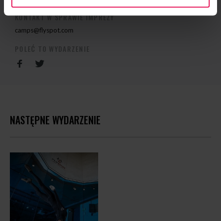
KONTAKT W SPRAWIE IMPREZY
camps@flyspot.com
POLEĆ TO WYDARZENIE
NASTĘPNE WYDARZENIE