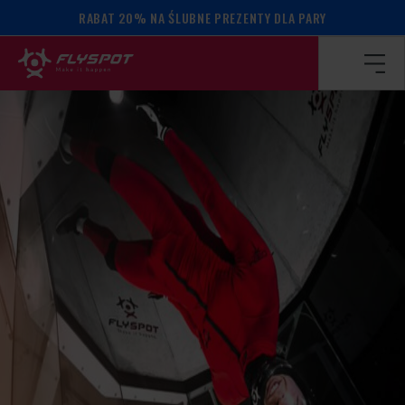
RABAT 20% NA ŚLUBNE PREZENTY DLA PARY
Strona główna
/
Kalendarz wydarzeń
/
Max Martin camp!