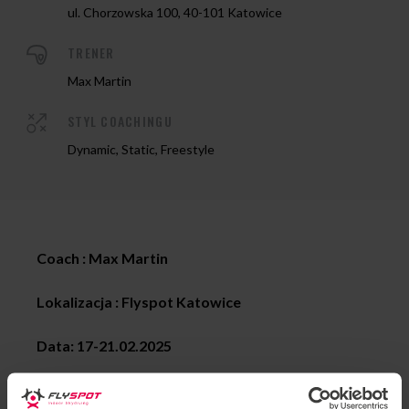
ul. Chorzowska 100, 40-101 Katowice
TRENER
Max Martin
STYL COACHINGU
Dynamic, Static, Freestyle
Coach : Max Martin
Lokalizacja : Flyspot
Katowice
Data: 17-21.02.2025
Styl coachingu: All levels dynamic and static, freestyle