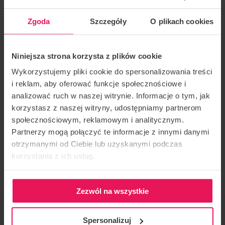
Max jest coachem tunelowym i skoczkiem
Zgoda
Szczegóły
O plikach cookies
spadochronowym od wielu lat. Bral udział w wielu
międzynarodowych zawodach, a podczas ostatnich
Niniejsza strona korzysta z plików cookie
Mistrzostw Europy 2nd FAI European Indoor
Wykorzystujemy pliki cookie do spersonalizowania treści
Skydiving Championships w kwietniu 2022, zajął 1
i reklam, aby oferować funkcje społecznościowe i
miejsce w kategorii Dynamic 2 Way, wraz ze swoim
analizować ruch w naszej witrynie. Informacje o tym, jak
teammatem Rafaelem Schwaiger z drużyny Germany
korzystasz z naszej witryny, udostępniamy partnerom
1 ,oraz drugie miejsce w rozgrywanym w tym samym
społecznościowym, reklamowym i analitycznym.
Partnerzy mogą połączyć te informacje z innymi danymi
czasie Pucharze Świata.
otrzymanymi od Ciebie lub uzyskanymi podczas
Jeśli jesteś zainteresowany udzialem w jego campie,
korzystania z ich usług.
skontaktuj się z nami:
camps@flyspot.com
Zezwól na wszystkie
ORGANIZATOR IMPREZY
Spersonalizuj
Flyspot