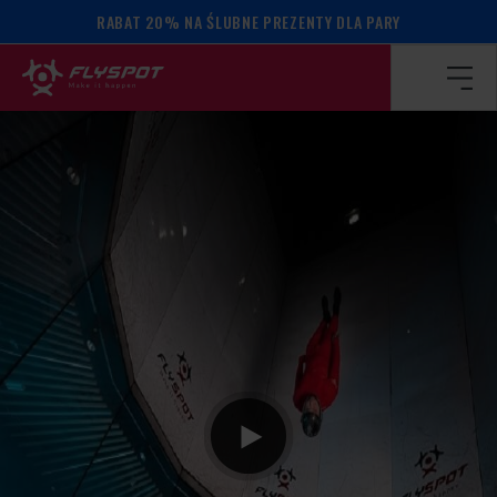
RABAT 20% NA ŚLUBNE PREZENTY DLA PARY
Strona główna
/
Kalendarz wydarzeń
/
Martin Dedek camp!