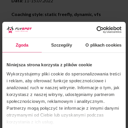
Data:
11-15.07.2022
Coaching style: static freefly, dynamic, vfs
Osiągnięcia Martina:
2018 Złoty medal podczas Sakura Cup, team: Flyspot
Zgoda
Szczegóły
O plikach cookies
Unlimited, Kategoria Dynamic 2way
2017 Srebrny medal FAI World Championship, team:
Niniejsza strona korzysta z plików cookie
Mad Ravens, Kategoria: Dynamic 4way
Wykorzystujemy pliki cookie do spersonalizowania treści
i reklam, aby oferować funkcje społecznościowe i
2016 Brązowy medal FAI World Cup, Kategoria:
analizować ruch w naszej witrynie. Informacje o tym, jak
Freestyle
korzystasz z naszej witryny, udostępniamy partnerom
społecznościowym, reklamowym i analitycznym.
2015 Złoty Medal White Nights, team: Mad Ravens,
Partnerzy mogą połączyć te informacje z innymi danymi
Kategoria Dynamic 4way
otrzymanymi od Ciebie lub uzyskanymi podczas
korzystania z ich usług.