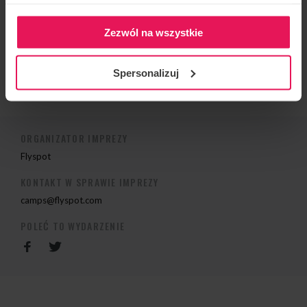
2013 Srebrny medal Knights of Prague, team: Mad
Ravens, Kategoria Dynamic 4way
Zezwól na wszystkie
Jeśli chcesz dołączyć do campu lub masz jakieś
pytania, skontaktuj się z nami:
camps@flyspot.com
Spersonalizuj
ORGANIZATOR IMPREZY
Flyspot
KONTAKT W SPRAWIE IMPREZY
camps@flyspot.com
POLEĆ TO WYDARZENIE