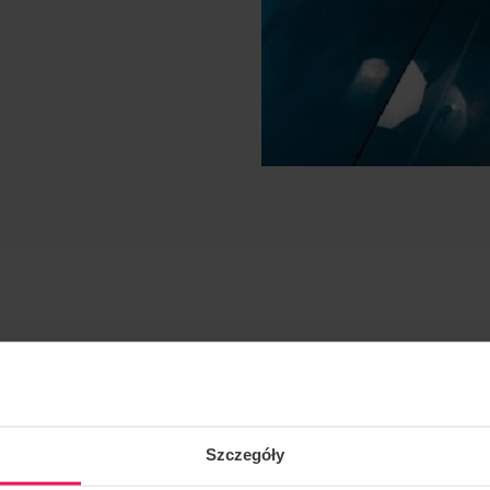
Szczegóły
mic, vfs