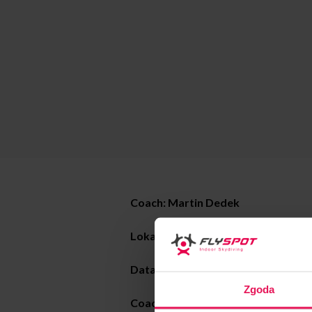
Coach: Martin Dedek
Lokalizacja: Flyspot Warszawa
Data:
08-12.07.2024
Zgoda
Coaching style: static freefly, dyna