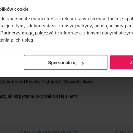
 plików cookie
do spersonalizowania treści i reklam, aby oferować funkcje sp
, team: Flyspot Unlimited, Kategoria Dynamic 2way
ormacje o tym, jak korzystasz z naszej witryny, udostępniamy p
Partnerzy mogą połączyć te informacje z innymi danymi otrzym
ionship, team: Mad Ravens, Kategoria: Dynamic 4way
nia z ich usług.
ategoria: Freestyle
Spersonalizuj
Z
m: Mad Ravens, Kategoria Dynamic 4way
e, team: Mad Ravens, Kategoria Dynamic 4way
z jakieś pytania, skontaktuj się z nami:
KONTAKT W SPRAWIE IMPREZY
POLEĆ T