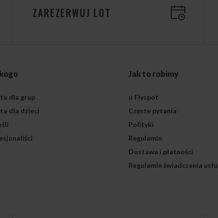
ZAREZERWUJ LOT
 kogo
Jak to robimy
ta dla grup
o Flyspot
ta dla dzieci
Częste pytania
śli
Polityki
esjonaliści
Regulamin
Dostawa i płatności
Regulamin świadczenia usłu