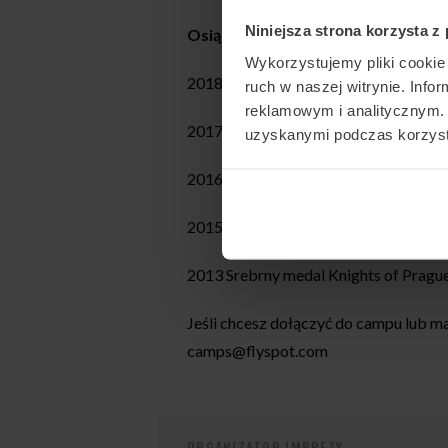
Niniejsza strona korzysta z
Osiągnięcia Martina:
Wykorzystujemy pliki cookie 
2018 Złoty medal podczas Sakura Cup
ruch w naszej witrynie. Inf
reklamowym i analitycznym. 
2017 Srebrny medal FAI World Champ
uzyskanymi podczas korzysta
2016 Brązowy medal FAI World Cup, K
2015 Złoty Medal White Nights, tea
2013 Srebrny medal Knights of Pragu
Jeśli chcesz dołączyć do campu lub mas
camps@flyspot.com
ORGANIZATOR IMPREZY