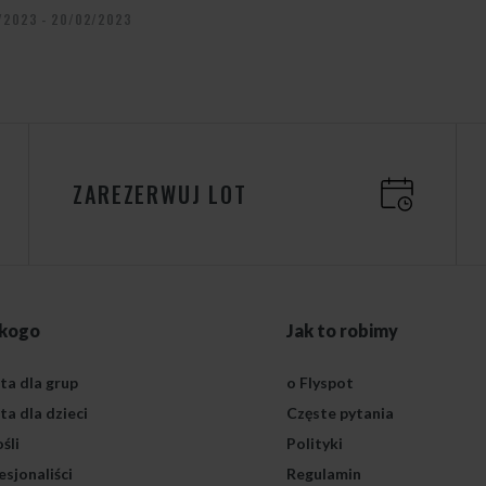
/2023 - 20/02/2023
ZAREZERWUJ LOT
 kogo
Jak to robimy
ta dla grup
o Flyspot
ta dla dzieci
Częste pytania
śli
Polityki
esjonaliści
Regulamin