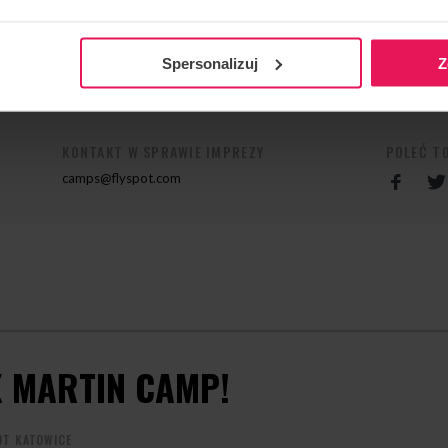
ames, Sakura Cup
 jego campie, skontaktuj się z nami:
camps@flyspot.com
Spersonalizuj
Z
KONTAKT W SPRAWIE IMPREZY
POLEĆ T
camps@flyspot.com
 MARTIN CAMP!
OT KATOWICE