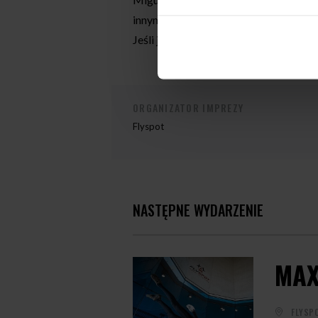
innymi w takich zawodach jak Wind G
Jeśli jesteś zainteresowany udzialem w
ORGANIZATOR IMPREZY
Flyspot
NASTĘPNE WYDARZENIE
MAX
FLYSP