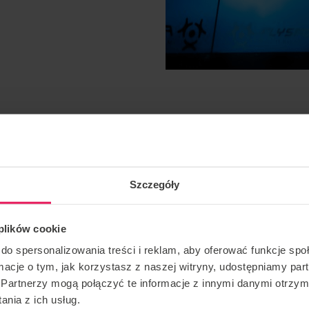
Szczegóły
 plików cookie
do spersonalizowania treści i reklam, aby oferować funkcje sp
ormacje o tym, jak korzystasz z naszej witryny, udostępniamy p
static
Partnerzy mogą połączyć te informacje z innymi danymi otrzym
nia z ich usług.
zkiem spadochronowy od wielu lat. Bral udział między