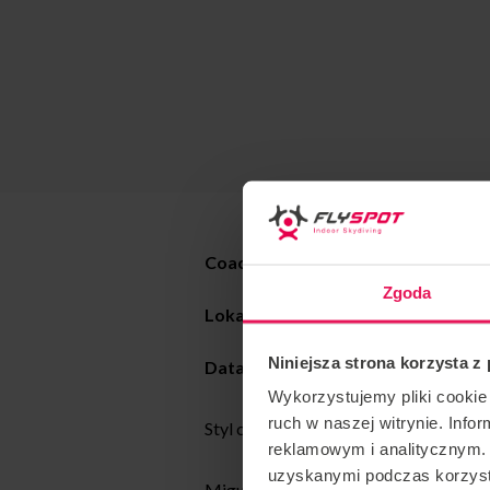
Coach :
Miguel Angel Marchena
Zgoda
Lokalizacja : Flyspot Warszawa
Niniejsza strona korzysta z
Data:
06-10.03.2023
Wykorzystujemy pliki cookie 
ruch w naszej witrynie. Inf
Styl coachingu: All levels dynamic and 
reklamowym i analitycznym. 
uzyskanymi podczas korzysta
Miguel jest coachem tunelowym i skoc