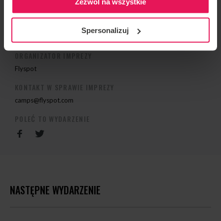
Zezwól na wszystkie
Spersonalizuj
ORGANIZATOR IMPREZY
Flyspot
KONTAKT W SPRAWIE IMPREZY
camps@flyspot.com
POLEĆ TO WYDARZENIE
NASTĘPNE WYDARZENIE