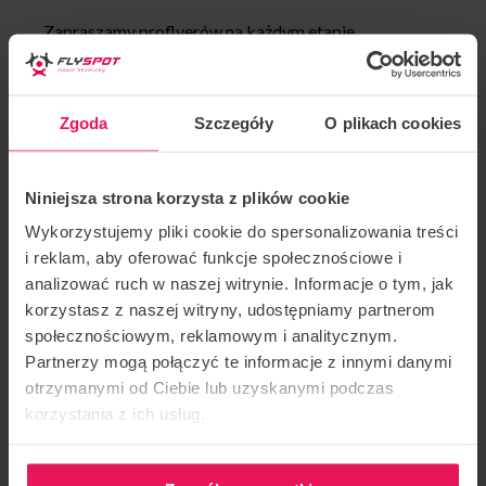
Zapraszamy proflyerów na każdym etapie
zaawansowania.
Coaching dynamiczny i statyczny. Wszystkie sesje
Zgoda
Szczegóły
O plikach cookies
zaczynają sie od przygotowania fizycznego i
psychicznego, aby jak najlepiej wykorzystać czas
Niniejsza strona korzysta z plików cookie
spędzony w powietrzu. Niektóre campy są również
Wykorzystujemy pliki cookie do spersonalizowania treści
poświęcone mentalnego aspektowi latania. Coaching
i reklam, aby oferować funkcje społecznościowe i
odbywa się w 2 językach: angielskim lub francuskim
analizować ruch w naszej witrynie. Informacje o tym, jak
korzystasz z naszej witryny, udostępniamy partnerom
Jeśli jesteś zainteresowany dołączeniem do jego
społecznościowym, reklamowym i analitycznym.
campu, napisz:
Partnerzy mogą połączyć te informacje z innymi danymi
otrzymanymi od Ciebie lub uzyskanymi podczas
Email:
aam.renard@gmail.com
korzystania z ich usług.
WhatsApp: 0033786357346