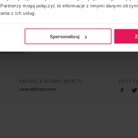
Partnerzy mogą połączyć te informacje z innymi danymi otrzym
nia z ich usług.
o
ediate), 4DW, Solo Speed
Spersonalizuj
Z
ishopen.com/
KONTAKT W SPRAWIE IMPREZY
POLEĆ T
camps@flyspot.com