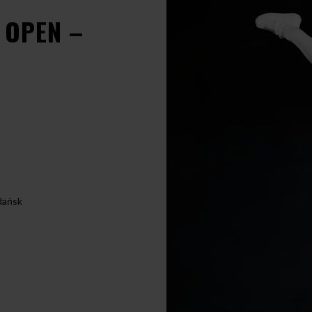
 OPEN –
dańsk