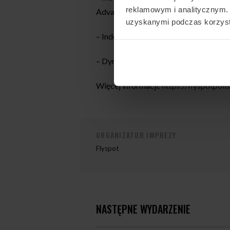
reklamowym i analitycznym. 
Advanced, VFS
uzyskanymi podczas korzysta
– Indoor Artistic Events: Freestyle Sol
– Dynamic Flying: 2DW (Open, Interm
Więcej informacji:
https://flyspotpol
ORGANIZATOR IMPREZY
Flyspot
NASTĘPNE WYDARZENIE