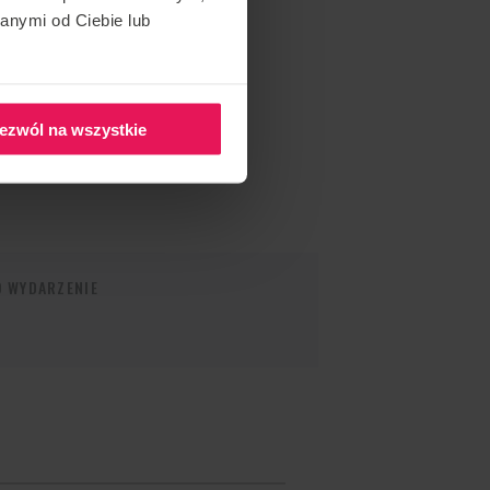
anymi od Ciebie lub
ezwól na wszystkie
O WYDARZENIE