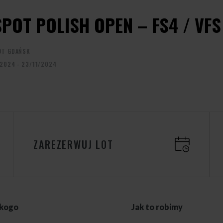
SPOT POLISH OPEN – FS4 / VF
OT GDAŃSK
/2024 - 23/11/2024
ZAREZERWUJ LOT
 kogo
Jak to robimy