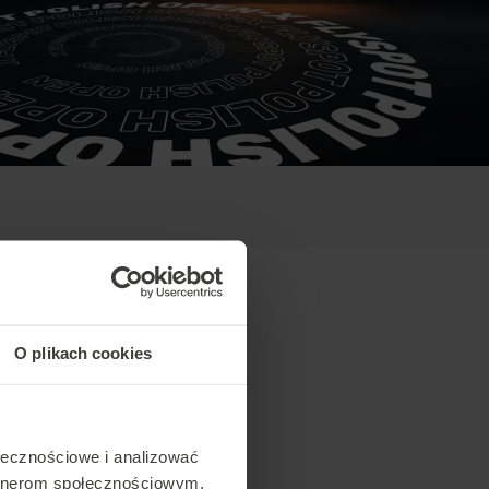
O plikach cookies
ołecznościowe i analizować
artnerom społecznościowym,