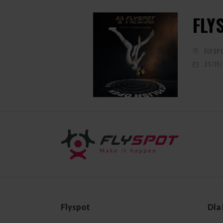
FLY
FLYSP
21/11
Flyspot
Dla