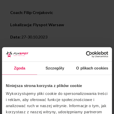
Coach: Filip Crnjakovic
Lokalizacja: Flyspot Warsaw
Data:
27-30.10.2023
Wielokrotny mistrz w lataniu dynamicznym Filip
Crnjakovic znów w Warszawie!
Zgoda
Szczegóły
O plikach cookies
Zapraszamy Pro na każdym etapie zaawansowania.
Jeśli chcesz dołączyć do tego campu lub masz jakieś
pytania, skontaktuj się z nami:
camps@flyspot.com
Niniejsza strona korzysta z plików cookie
Wykorzystujemy pliki cookie do spersonalizowania treści
i reklam, aby oferować funkcje społecznościowe i
analizować ruch w naszej witrynie. Informacje o tym, jak
ORGANIZATOR IMPREZY
korzystasz z naszej witryny, udostępniamy partnerom
Flyspot