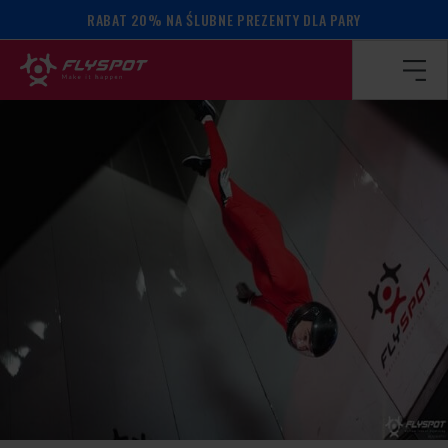
RABAT 20% NA ŚLUBNE PREZENTY DLA PARY
Strona główna
/
Kalendarz wydarzeń
/
Filip Crnjakovic camp!