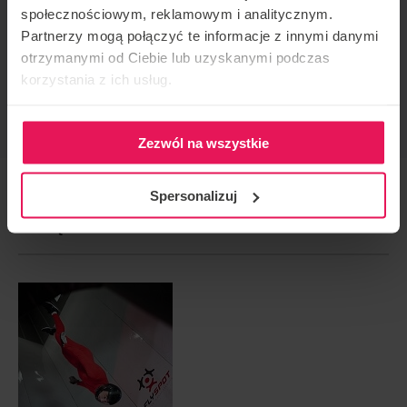
społecznościowym, reklamowym i analitycznym.
KONTAKT W SPRAWIE IMPREZY
Partnerzy mogą połączyć te informacje z innymi danymi
otrzymanymi od Ciebie lub uzyskanymi podczas
camps@flyspot.com
korzystania z ich usług.
POLEĆ TO WYDARZENIE
Zezwól na wszystkie
Spersonalizuj
NASTĘPNE WYDARZENIE