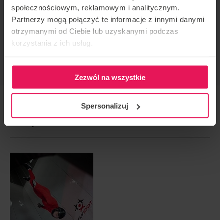
społecznościowym, reklamowym i analitycznym.
KONTAKT W SPRAWIE IMPREZY
Partnerzy mogą połączyć te informacje z innymi danymi
otrzymanymi od Ciebie lub uzyskanymi podczas
camps@flyspot.com
korzystania z ich usług.
POLEĆ TO WYDARZENIE
Zezwól na wszystkie
Spersonalizuj
NASTĘPNE WYDARZENIE