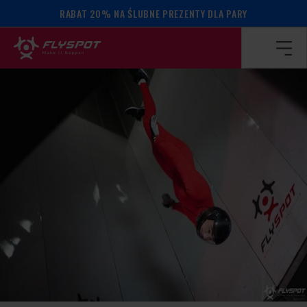
RABAT 20% NA ŚLUBNE PREZENTY DLA PARY
Strona główna
/
Kalendarz wydarzeń
/
Filip Crnjakovic camp!