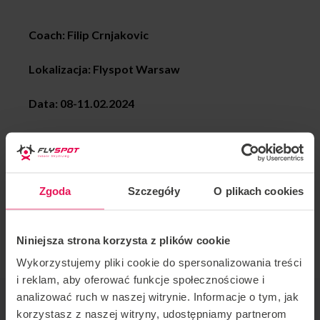
Coach: Filip Crnjakovic
Lokalizacja: Flyspot Warsaw
Data:
08-11.02.2024
Wielokrotny mistrz w lataniu dynamicznym Filip
Crnjakovic znów w Warszawie!
Zgoda
Szczegóły
O plikach cookies
Zapraszamy Pro na każdym etapie zaawansowania.
Jeśli chcesz dołączyć do tego campu lub masz jakieś
pytania, skontaktuj się z nami:
camps@flyspot.com
Niniejsza strona korzysta z plików cookie
Wykorzystujemy pliki cookie do spersonalizowania treści
i reklam, aby oferować funkcje społecznościowe i
analizować ruch w naszej witrynie. Informacje o tym, jak
ORGANIZATOR IMPREZY
korzystasz z naszej witryny, udostępniamy partnerom
Flyspot