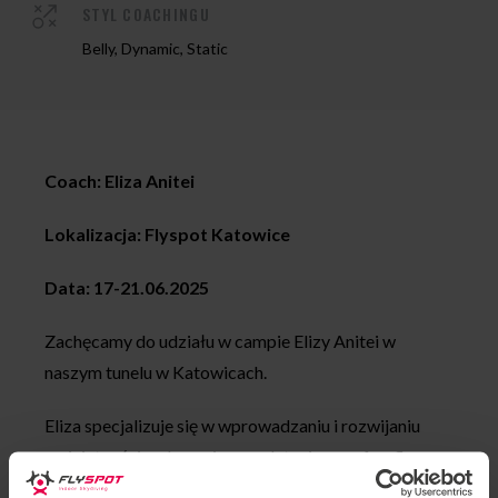
STYL COACHINGU
Belly, Dynamic, Static
Coach: Eliza Anitei
Lokalizacja: Flyspot Katowice
Data: 17-21.06.2025
Zachęcamy do udziału w campie Elizy Anitei w
naszym tunelu w Katowicach.
Eliza specjalizuje się w wprowadzaniu i rozwijaniu
umiejętności w dynamicznym lataniu oraz freefly,
tworząc jednocześnie przyjemne i przyjazne