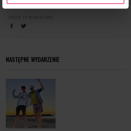
camps@flyspot.com
POLEĆ TO WYDARZENIE
NASTĘPNE WYDARZENIE