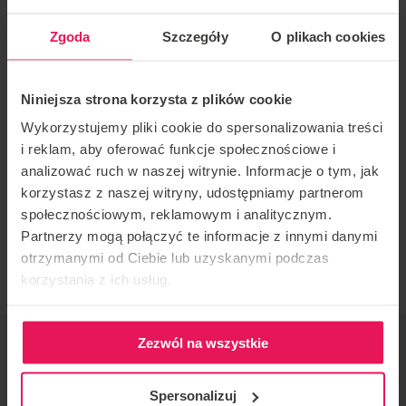
środowisko. Z 20-letnim doświadczeniem w skokach
Zgoda
Szczegóły
O plikach cookies
ze spadochronem i tunelowym lataniem, czerpie
radość z pomagania ludziom w osiąganiu ich celów
zarówno na niebie, jak i w tunelu.
Niniejsza strona korzysta z plików cookie
Wykorzystujemy pliki cookie do spersonalizowania treści
Posługuje się płynnie językami: angielskim,
i reklam, aby oferować funkcje społecznościowe i
francuskim i rumuńskim.
analizować ruch w naszej witrynie. Informacje o tym, jak
Coaching style: Belly, Dynamic, Static
korzystasz z naszej witryny, udostępniamy partnerom
społecznościowym, reklamowym i analitycznym.
Jeśli chcesz dołączyć do tego campu lub masz jakieś
Partnerzy mogą połączyć te informacje z innymi danymi
pytania, skontaktuj się z nami:
camps@flyspot.com
otrzymanymi od Ciebie lub uzyskanymi podczas
korzystania z ich usług.
ORGANIZATOR IMPREZY
Zezwól na wszystkie
Flyspot
Spersonalizuj
KONTAKT W SPRAWIE IMPREZY