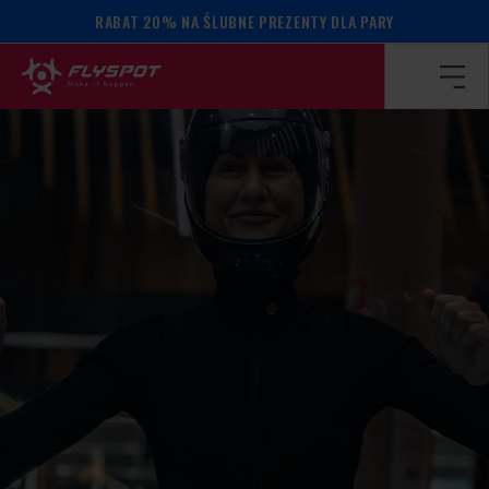
RABAT 20% NA ŚLUBNE PREZENTY DLA PARY
Strona główna
/
Kalendarz wydarzeń
/
Eliza Anitei camp!