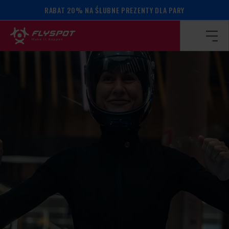
RABAT 20% NA ŚLUBNE PREZENTY DLA PARY
Strona główna
/
Kalendarz wydarzeń
/
Eliza Anitei camp!