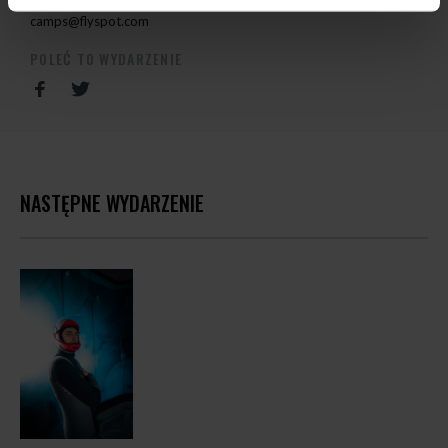
camps@flyspot.com
POLEĆ TO WYDARZENIE
NASTĘPNE WYDARZENIE