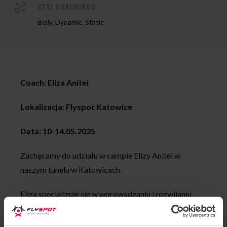
STYL COACHINGU
Belly, Dynamic, Static
Coach: Eliza Anitei
Lokalizacja: Flyspot Katowice
Data: 10-14.05.2025
Zachęcamy do udziału w campie Elizy Anitei w
naszym tunelu w Katowicach.
Eliza specjalizuje się w wprowadzaniu i rozwijaniu
umiejętności w dynamicznym lataniu oraz freefly,
tworząc jednocześnie przyjemne i przyjazne