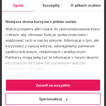
środowisko. Z 20-letnim doświadczeniem w skokach
Zgoda
Szczegóły
O plikach cookies
ze spadochronem i tunelowym lataniem, czerpie
radość z pomagania ludziom w osiąganiu ich celów
Niniejsza strona korzysta z plików cookie
zarówno na niebie, jak i w tunelu.
Wykorzystujemy pliki cookie do spersonalizowania treści
i reklam, aby oferować funkcje społecznościowe i
Posługuje się płynnie językami: angielskim,
analizować ruch w naszej witrynie. Informacje o tym, jak
francuskim i rumuńskim.
korzystasz z naszej witryny, udostępniamy partnerom
Coaching style: Belly, Dynamic, Static
społecznościowym, reklamowym i analitycznym.
Partnerzy mogą połączyć te informacje z innymi danymi
Jeśli chcesz dołączyć do tego campu lub masz jakieś
otrzymanymi od Ciebie lub uzyskanymi podczas
pytania, skontaktuj się z nami:
camps@flyspot.com
korzystania z ich usług.
Zezwól na wszystkie
ORGANIZATOR IMPREZY
Flyspot
Spersonalizuj
KONTAKT W SPRAWIE IMPREZY