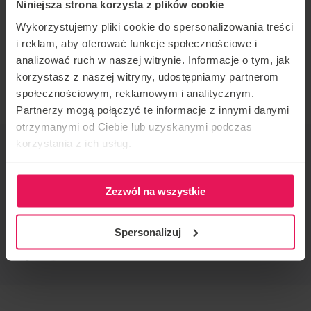
Niniejsza strona korzysta z plików cookie
skydivingu: IBA Level 4 Instructor/ Coach: FF1/FF2
oraz TR1/2/3.
Wykorzystujemy pliki cookie do spersonalizowania treści
i reklam, aby oferować funkcje społecznościowe i
Jeśli jesteś zainteresowany dołączeniem do jego
analizować ruch w naszej witrynie. Informacje o tym, jak
korzystasz z naszej witryny, udostępniamy partnerom
campu, napisz do nas:
camps@flyspot.com
społecznościowym, reklamowym i analitycznym.
Partnerzy mogą połączyć te informacje z innymi danymi
otrzymanymi od Ciebie lub uzyskanymi podczas
korzystania z ich usług.
ORGANIZATOR IMPREZY
Flyspot
KONTAKT W SPRAWIE IMPREZY
Zezwól na wszystkie
camps@flyspot.com
Spersonalizuj
POLEĆ TO WYDARZENIE