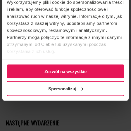
Wykorzystujemy pliki cookie do spersonalizowania treści
Jeśli jesteś zainteresowany dołączeniem do jego
i reklam, aby oferować funkcje społecznościowe i
campu, napisz do nas:
camps@flyspot.com
analizować ruch w naszej witrynie. Informacje o tym, jak
korzystasz z naszej witryny, udostępniamy partnerom
społecznościowym, reklamowym i analitycznym.
Partnerzy mogą połączyć te informacje z innymi danymi
ORGANIZATOR IMPREZY
otrzymanymi od Ciebie lub uzyskanymi podczas
korzystania z ich usług.
Flyspot
KONTAKT W SPRAWIE IMPREZY
camps@flyspot.com
Zezwól na wszystkie
POLEĆ TO WYDARZENIE
Spersonalizuj
NASTĘPNE WYDARZENIE