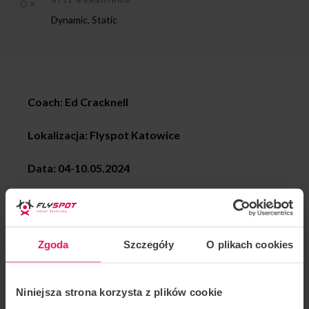
Dynamic, Static
Coach: Ed Cracknell
Lokalizacja: Flyspot Katowice
Data:
04-10.05.2024
Ed jest coachem tunelowym i skoczkiem
spadochronowym od wielu lat.
Zgoda
Szczegóły
O plikach cookies
Specjalizuje się w coachingu zarówno w tunelu, jak i w
skydivingu: IBA Level 4 Instructor/ Coach: FF1/FF2
oraz TR1/2/3.
Niniejsza strona korzysta z plików cookie