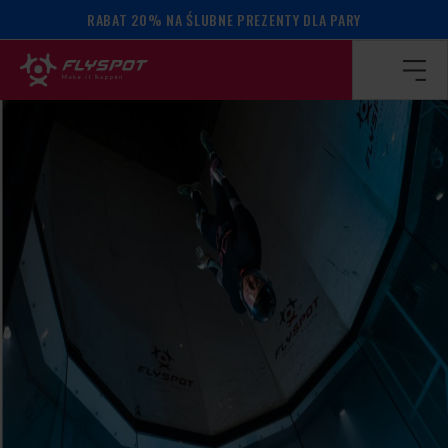
RABAT 20% NA ŚLUBNE PREZENTY DLA PARY
Strona główna
/
Kalendarz wydarzeń
/
Ed Cracknell camp!