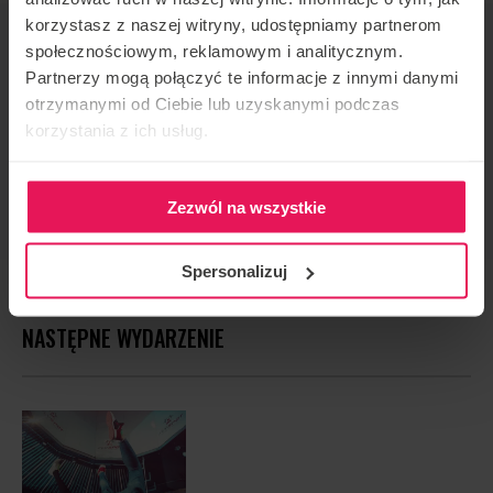
korzystasz z naszej witryny, udostępniamy partnerom
ORGANIZATOR IMPREZY
społecznościowym, reklamowym i analitycznym.
Flyspot
Partnerzy mogą połączyć te informacje z innymi danymi
otrzymanymi od Ciebie lub uzyskanymi podczas
KONTAKT W SPRAWIE IMPREZY
korzystania z ich usług.
camps@flyspot.com
POLEĆ TO WYDARZENIE
Zezwól na wszystkie
Spersonalizuj
NASTĘPNE WYDARZENIE