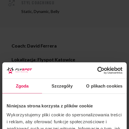
STYL COACHINGU
Static, Dynamic, Belly
Coach: David Ferrera
Lokalizacja: Flyspot Katowice
Data: 26-29.10.2023
Zgoda
Szczegóły
O plikach cookies
Zapraszamy Proflyerów na każdym etapie
zaawansowania. Jeśli chcesz dołączyć do tego campu
lub masz jakieś pytania, skontaktuj się z nami:
Niniejsza strona korzysta z plików cookie
camps@flyspot.com
Wykorzystujemy pliki cookie do spersonalizowania treści
i reklam, aby oferować funkcje społecznościowe i
analizować ruch w naszej witrynie. Informacje o tym, jak