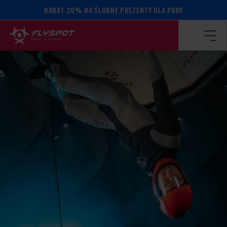
RABAT 20% NA ŚLUBNE PREZENTY DLA PARY
Strona główna
/
Kalendarz wydarzeń
/
David Ferrera camp!