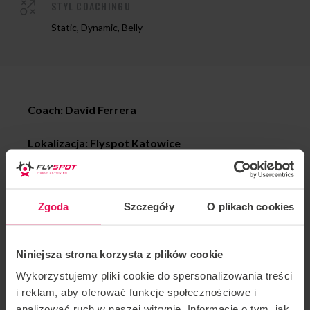
STYL COACHINGU
Static, Dynamic, Belly
Coach: David Ferrera
Lokalizacja: Flyspot Katowice
Data: 13-15.03.2026
Zgoda
Szczegóły
O plikach cookies
Zapraszamy Proflyerów na każdym etapie
zaawansowania. Jeśli chcesz dołączyć do tego campu
lub masz jakieś pytania, skontaktuj się z nami:
Niniejsza strona korzysta z plików cookie
camps@flyspot.com
Wykorzystujemy pliki cookie do spersonalizowania treści
i reklam, aby oferować funkcje społecznościowe i
analizować ruch w naszej witrynie. Informacje o tym, jak