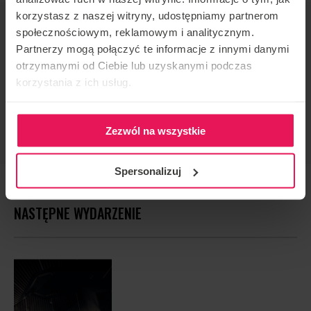
korzystasz z naszej witryny, udostępniamy partnerom
ORGANIZATOR IMPREZY
społecznościowym, reklamowym i analitycznym.
Flyspot
Partnerzy mogą połączyć te informacje z innymi danymi
otrzymanymi od Ciebie lub uzyskanymi podczas
KONTAKT W SPRAWIE IMPREZY
korzystania z ich usług.
camps@flyspot.com
POLEĆ TO WYDARZENIE
Zezwól na wszystkie
Spersonalizuj
NASTĘPNE WYDARZENIE