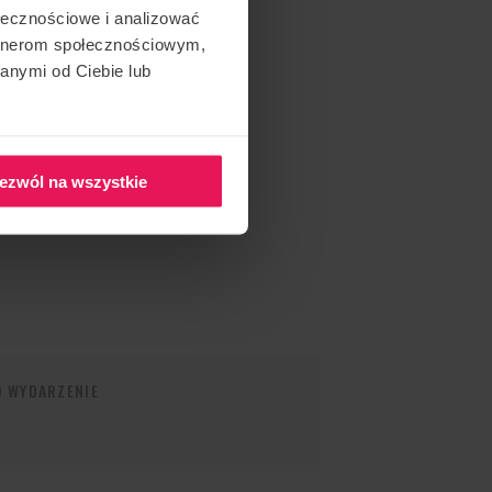
ołecznościowe i analizować
artnerom społecznościowym,
anymi od Ciebie lub
ezwól na wszystkie
O WYDARZENIE