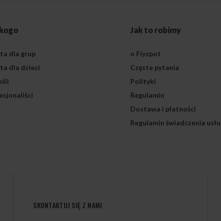
 kogo
Jak to robimy
ta dla grup
o Flyspot
ta dla dzieci
Częste pytania
śli
Polityki
esjonaliści
Regulamin
Dostawa i płatności
Regulamin świadczenia usłu
SKONTAKTUJ SIĘ Z NAMI