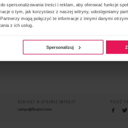
rzystać czas spędzony w powietrzu. Niektóre campy są
do spersonalizowania treści i reklam, aby oferować funkcje sp
owi latania. Coaching odbywa się w 2 językach:
ormacje o tym, jak korzystasz z naszej witryny, udostępniamy p
Partnerzy mogą połączyć te informacje z innymi danymi otrzym
nia z ich usług.
em do jego campu, napisz:
Spersonalizuj
Z
KONTAKT W SPRAWIE IMPREZY
POLEĆ T
camps@flyspot.com