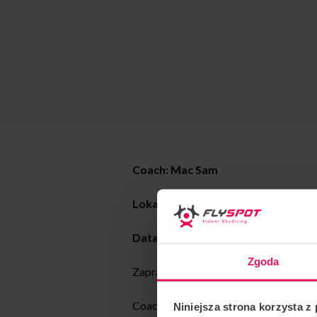
Coach: Mac Sam
Lokalizacja: Flyspot Warszawa
Data:
14-18.08.2023
Zgoda
Zapraszamy proflyerów na każdym et
Coaching dynamiczny i statyczny. Wsz
Niniejsza strona korzysta z