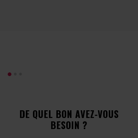
sur
séc
pre
qu
vo
co
occ
vie
DE QUEL BON AVEZ-VOUS
BESOIN ?