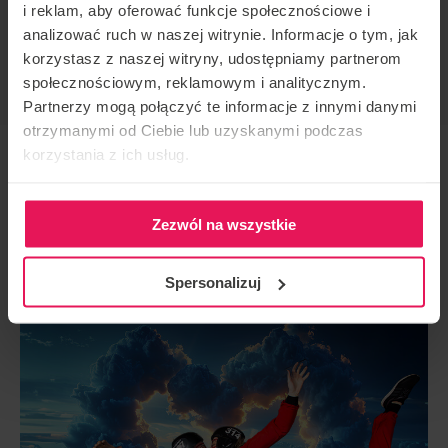
i reklam, aby oferować funkcje społecznościowe i
analizować ruch w naszej witrynie. Informacje o tym, jak
korzystasz z naszej witryny, udostępniamy partnerom
społecznościowym, reklamowym i analitycznym.
Partnerzy mogą połączyć te informacje z innymi danymi
otrzymanymi od Ciebie lub uzyskanymi podczas
korzystania z ich usług.
POURQUOI CELA EN VAUT-IL LA
Zezwól na wszystkie
PEINE ?
Spersonalizuj