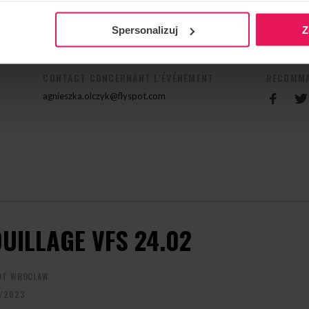
as à nous contacter :
agnieszka.olczyk@flyspot.com
Spersonalizuj
Z
CONTACT CONCERNANT L'ÉVÉNEMENT
RECOMMA
agnieszka.olczyk@flyspot.com
UILLAGE VFS 24.02
OT WROCLAW
/2023