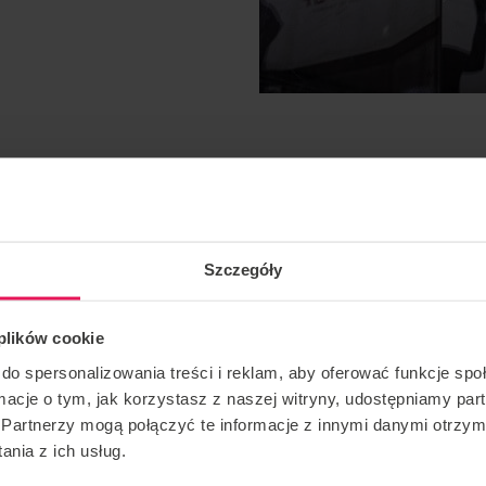
e du freefly sur la scène polonaise du parachutisme en
Szczegóły
ns un tout nouveau Scramble conçu pour les pilotes qui ne
lyspot 2-way VFS Scramble !
 plików cookie
ulté : Rookie (HeadUp – sitfly uniquement) et Pro
do spersonalizowania treści i reklam, aby oferować funkcje sp
ormacje o tym, jak korzystasz z naszej witryny, udostępniamy p
Partnerzy mogą połączyć te informacje z innymi danymi otrzym
nia z ich usług.