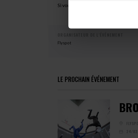
Si vous avez des questions, n’hésitez p
ORGANISATEUR DE L'ÉVÉNEMENT
Flyspot
LE PROCHAIN ÉVÉNEMENT
BRO
FLYSP
24/02