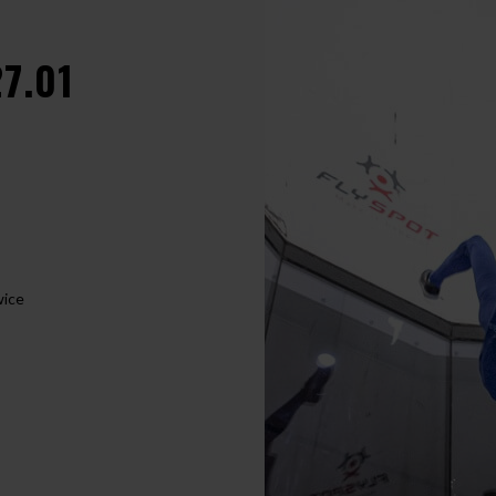
7.01
wice