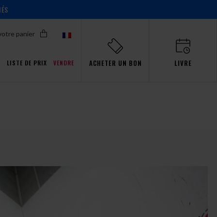
IÉS
votre panier
ACHETER UN BON
LIVRE
T
LISTE DE PRIX
VENDRE
Promotions pour Pro
ent!
ent!
ent!
ent!
s
aw
événements
Simulateur
passion
Gdańsk