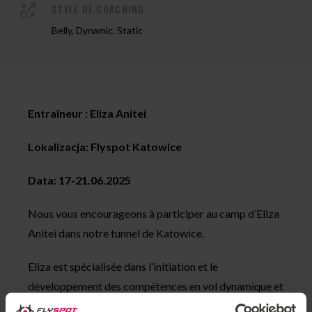
STYLE DE COACHING
Belly, Dynamic, Static
Entraîneur : Eliza Anitei
Lokalizacja: Flyspot Katowice
Data: 17-21.06.2025
Nous vous encourageons à participer au camp d’Eliza
Anitei dans notre tunnel de Katowice.
Eliza est spécialisée dans l’initiation et le
développement des compétences en vol dynamique et
freefly, tout en créant un environnement amusant et