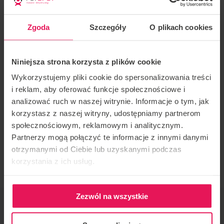
amical. Avec 20 ans d’expérience dans le domaine du
parachutisme et du vol en tunnel, il prend plaisir à
Zgoda
Szczegóły
O plikach cookies
aider les gens à atteindre leurs objectifs, tant dans le
ciel que dans le tunnel.
Niniejsza strona korzysta z plików cookie
Wykorzystujemy pliki cookie do spersonalizowania treści
Parle couramment l’anglais, le français et le roumain.
i reklam, aby oferować funkcje społecznościowe i
analizować ruch w naszej witrynie. Informacje o tym, jak
Style d’entraînement : ventral, dynamique, statique.
korzystasz z naszej witryny, udostępniamy partnerom
społecznościowym, reklamowym i analitycznym.
Si vous souhaitez rejoindre ce camp ou avez des
Partnerzy mogą połączyć te informacje z innymi danymi
questions, veuillez nous contacter à
otrzymanymi od Ciebie lub uzyskanymi podczas
camps@flyspot.com
korzystania z ich usług.
Zezwól na wszystkie
ORGANISATEUR DE L'ÉVÉNEMENT
Flyspot