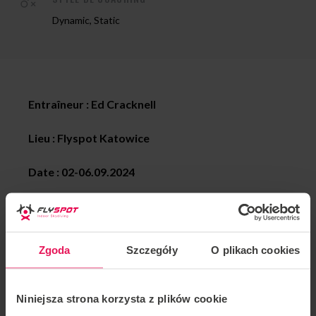
Dynamic, Static
Entraîneur : Ed Cracknell
Lieu : Flyspot Katowice
Date : 02
-06.09.2024
Ed est entraîneur de tunnel et parachutiste depuis de
nombreuses années.
Zgoda
Szczegóły
O plikach cookies
Spécialisé dans l’entraînement en tunnel et en
parachutisme : Instructeur/entraîneur IBA niveau 4 :
FF1/FF2 et TR1/2/3.
Niniejsza strona korzysta z plików cookie