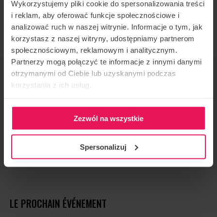
Wykorzystujemy pliki cookie do spersonalizowania treści
Si vous souhaitez rejoindre son camp, envoyez-nous
i reklam, aby oferować funkcje społecznościowe i
un courriel à l’adresse suivante :
camps@flyspot.com
analizować ruch w naszej witrynie. Informacje o tym, jak
korzystasz z naszej witryny, udostępniamy partnerom
społecznościowym, reklamowym i analitycznym.
Partnerzy mogą połączyć te informacje z innymi danymi
ORGANISATEUR DE L'ÉVÉNEMENT
otrzymanymi od Ciebie lub uzyskanymi podczas
korzystania z ich usług.
Flyspot
CONTACT CONCERNANT L'ÉVÉNEMENT
camps@flyspot.com
Zezwól na wszystkie
RECOMMANDER CET ÉVÉNEMENT
Spersonalizuj
LE PROCHAIN ÉVÉNEMENT