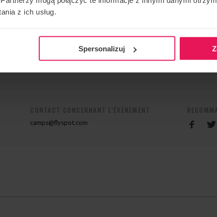
mie zaawansowania. Czekam z niecierpliwością na
nia z ich usług.
Spersonalizuj
Z
c się ze mną mailowo:
radek@tunneltime.net
CONTACT CONCERNANT L'ÉVÉNEMENT
RECOMMA
camps@flyspot.com