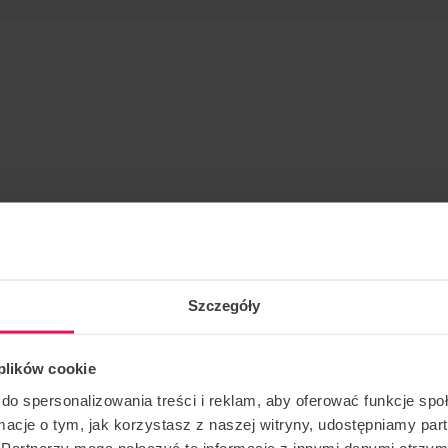
jętności latania w tunelu. Chętnie pomogę Ci w Twoim
Szczegóły
tunelu – zabierz ze sobą śpiwór lub po prostu znajdź
 plików cookie
m postępie w lataniu. Jest idealny dla małej grupy
do spersonalizowania treści i reklam, aby oferować funkcje sp
ormacje o tym, jak korzystasz z naszej witryny, udostępniamy p
Partnerzy mogą połączyć te informacje z innymi danymi otrzym