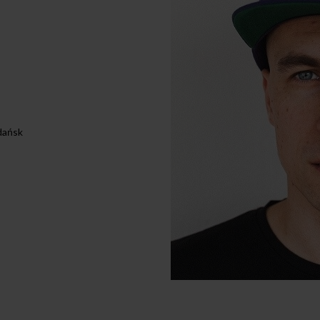
dańsk