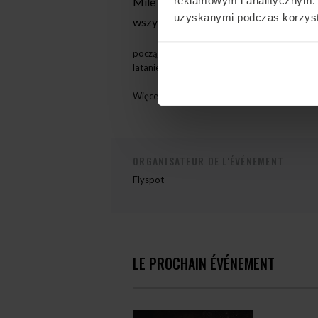
Mile widziane osoby na każdym pozio
uzyskanymi podczas korzysta
wszystkich, którzy lubią latać.
początkujący
latanie dynamiczne, statyczne
Więcej informacji można uzyskać kontaktują
ORGANISATEUR DE L'ÉVÉNEMENT
Flyspot
LE PROCHAIN ÉVÉNEMENT