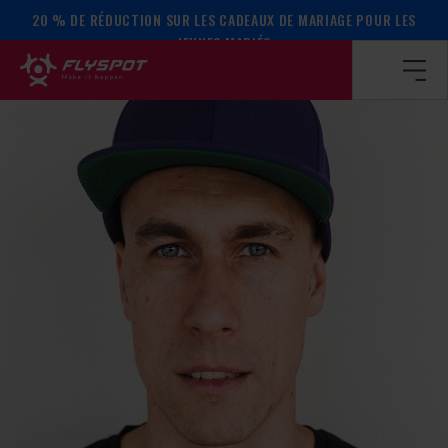
20 % DE RÉDUCTION SUR LES CADEAUX DE MARIAGE POUR LES
Page d’accueil
/
Calendrier des événements
/
Le camp de Ra
JEUNES MARIÉS