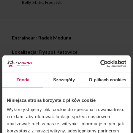
Belly, Static, Freestyle
Entraîneur : Radek Meduna
Lokalizacja: Flyspot
Katowice
Data:
08-11.05.2025
Zgoda
Szczegóły
O plikach cookies
Camp organizowany cyklicznie przez coacha Radka
Medunę we Flyspot Katowice dla drużyn Juniorskich
z Czech.
Niniejsza strona korzysta z plików cookie
Wykorzystujemy pliki cookie do spersonalizowania treści
i reklam, aby oferować funkcje społecznościowe i
analizować ruch w naszej witrynie. Informacje o tym, jak
ORGANISATEUR DE L'ÉVÉNEMENT
korzystasz z naszej witryny, udostępniamy partnerom