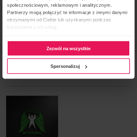
Flyspot
społecznościowym, reklamowym i analitycznym.
CONTACT CONCERNANT L'ÉVÉNEMENT
Partnerzy mogą połączyć te informacje z innymi danymi
otrzymanymi od Ciebie lub uzyskanymi podczas
camps@flyspot.com
korzystania z ich usług.
RECOMMANDER CET ÉVÉNEMENT
Zezwól na wszystkie
Spersonalizuj
LE PROCHAIN ÉVÉNEMENT