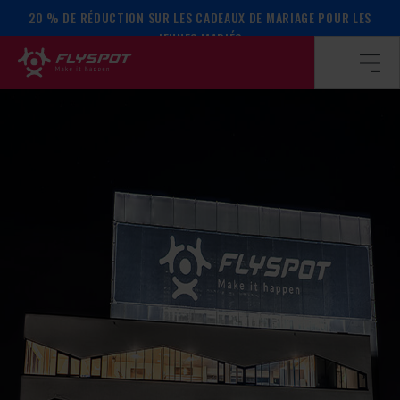
20 % DE RÉDUCTION SUR LES CADEAUX DE MARIAGE POUR LES
Page d’accueil
/
Calendrier des événements
/
Le camp de Ra
JEUNES MARIÉS