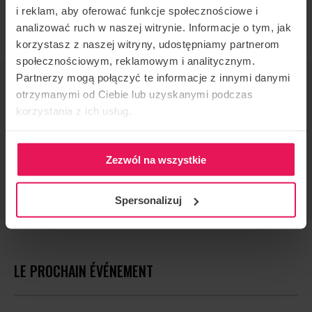
i reklam, aby oferować funkcje społecznościowe i
Radek Meduna au Flyspot Wrocław.
analizować ruch w naszej witrynie. Informacje o tym, jak
korzystasz z naszej witryny, udostępniamy partnerom
społecznościowym, reklamowym i analitycznym.
Partnerzy mogą połączyć te informacje z innymi danymi
ORGANISATEUR DE L'ÉVÉNEMENT
otrzymanymi od Ciebie lub uzyskanymi podczas
Flyspot
korzystania z ich usług.
CONTACT CONCERNANT L'ÉVÉNEMENT
camps@flyspot.com
Zezwól na wszystkie
RECOMMANDER CET ÉVÉNEMENT
Spersonalizuj
LE PROCHAIN ÉVÉNEMENT