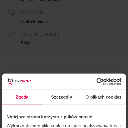
ENTRAÎNEUR
Radek Meduna
STYLE DE COACHING
Belly
Entraîneur : Radek Meduna
Lieu : Flyspot Wrocław
Zgoda
Szczegóły
O plikach cookies
Date :
13-15.05.2022
Niniejsza strona korzysta z plików cookie
Camp pour les équipes juniors de la République
Wykorzystujemy pliki cookie do spersonalizowania treści
tchèque, organisé régulièrement par l’entraîneur