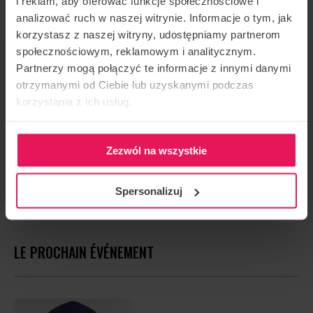
i reklam, aby oferować funkcje społecznościowe i
analizować ruch w naszej witrynie. Informacje o tym, jak
korzystasz z naszej witryny, udostępniamy partnerom
społecznościowym, reklamowym i analitycznym.
ORGANISATEUR DE L'ÉVÉNEMENT
Partnerzy mogą połączyć te informacje z innymi danymi
Flyspot
otrzymanymi od Ciebie lub uzyskanymi podczas
korzystania z ich usług.
CONTACT CONCERNANT L'ÉVÉNEMENT
camps@flyspot.com
RECOMMANDER CET ÉVÉNEMENT
Zezwól na wszystkie
Spersonalizuj
LE PROCHAIN ÉVÉNEMENT