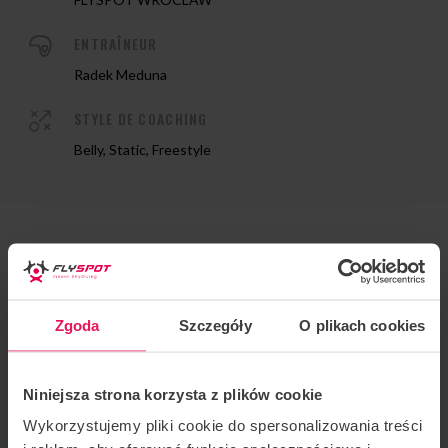
ENTRAÎNEUR
Radek Meduna
STYLE DE COACHING
Belly, Static, Freestyle
Entraîneur : Radek Meduna
Lieu : Flyspot Wrocław
Zgoda
Szczegóły
O plikach cookies
Date :
6-8.10.2023
Niniejsza strona korzysta z plików cookie
Camp organisé périodiquement par l’entraîneur Radek
Wykorzystujemy pliki cookie do spersonalizowania treści
Meduna à Flyspot Wrocław